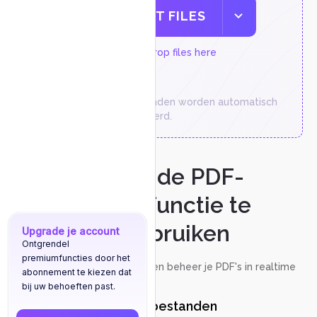
SELECT FILES
or drop files here
Tijdelijke bestanden worden automatisch
na 3 uur verwijderd.
Hoe de PDF-
chatfunctie te
gebruiken
Upgrade je account
Ontgrendel
premiumfuncties door het
Bespreek, annoteer en beheer je PDF's in realtime
abonnement te kiezen dat
bij uw behoeften past.
Upload uw bestanden
1