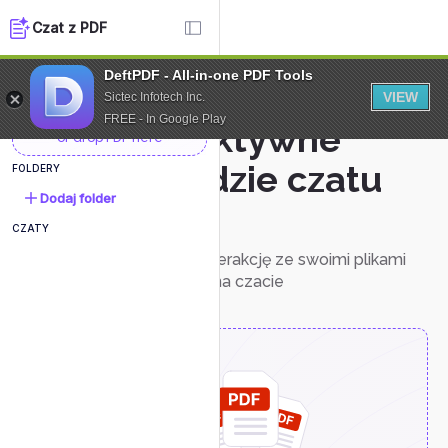
Czat z PDF
DeftPDF - All-in-one PDF Tools
NOWY DOKUMENT
VIEW
Sictec Infotech Inc.
FREE - In Google Play
Interaktywne
or drop PDF here
narzędzie czatu
FOLDERY
Dodaj folder
PDF
CZATY
Łatwo wchodź w interakcję ze swoimi plikami
PDF bezpośrednio na czacie