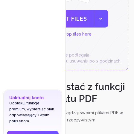
SELECT FILES
or drop files here
Pliki tymczasowe podlegają
automatycznemu usuwaniu po 3 godzinach.
Jak korzystać z funkcji
czatu PDF
Uaktualnij konto
Odblokuj funkcje
premium, wybierając plan
Omów, adnotuj i zarządzaj swoimi plikami PDF w
odpowiadający Twoim
czasie rzeczywistym
potrzebom.