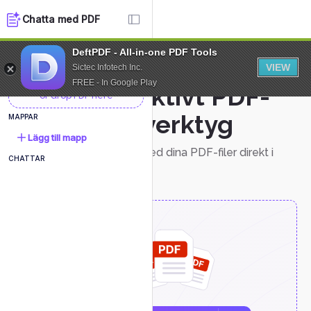
Chatta med PDF
DeftPDF - All-in-one PDF Tools
NYTT DOKUMENT
VIEW
Sictec Infotech Inc.
FREE - In Google Play
Interaktivt PDF-
or drop PDF here
chattverktyg
MAPPAR
Lägg till mapp
Interagera enkelt med dina PDF-filer direkt i
CHATTAR
chatten