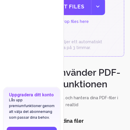
SELECT FILES
or drop files here
Tillfälliga filer följer ett automatiskt
raderingsschema på 3 timmar.
Hur du använder PDF-
chattfunktionen
Uppgradera ditt konto
Diskutera, annotera och hantera dina PDF-filer i
Lås upp
realtid
premiumfunktioner genom
att välja det abonnemang
som passar dina behov.
Ladda upp dina filer
1