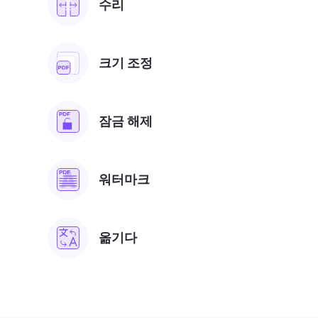
수리
크기 조정
잠금 해제
워터마크
옮기다