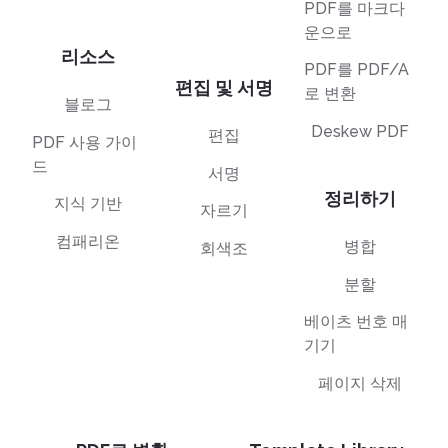
PDF를 마크다
운으로
리소스
PDF를 PDF/A
편집 및 서명
로 변환
블로그
Deskew PDF
편집
PDF 사용 가이
드
서명
정리하기
지식 기반
자르기
컴패리온
병합
회색조
분할
베이츠 번호 매
기기
페이지 삭제