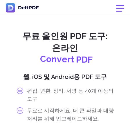
무료 올인원 PDF 도구:
C
o
n
v
e
r
t
P
D
F
온라인
S
p
l
i
t
P
D
F
P
D
F
E
d
i
t
o
r
웹, iOS 및 Android용 PDF 도구
D
o
c
u
m
e
n
t
T
r
a
n
s
l
a
t
o
r
편집, 변환, 정리, 서명 등 40개 이상의
도구
무료로 시작하세요. 더 큰 파일과 대량
처리를 위해 업그레이드하세요.