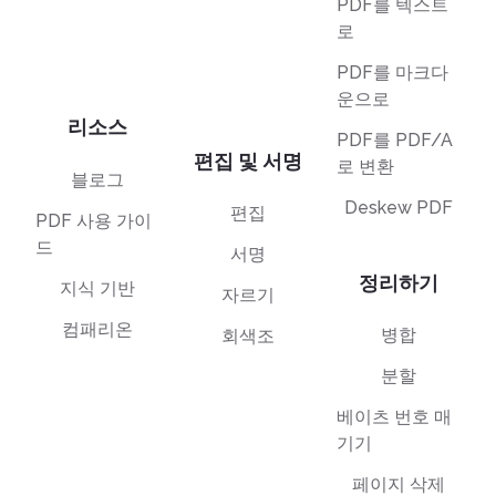
PDF를 텍스트
로
PDF를 마크다
운으로
리소스
PDF를 PDF/A
편집 및 서명
로 변환
블로그
Deskew PDF
편집
PDF 사용 가이
드
서명
정리하기
지식 기반
자르기
컴패리온
병합
회색조
분할
베이츠 번호 매
기기
페이지 삭제