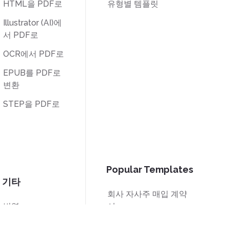
HTML을 PDF로
유형별 템플릿
Illustrator (AI)에
서 PDF로
OCR에서 PDF로
EPUB를 PDF로
변환
STEP을 PDF로
Popular Templates
기타
회사 자사주 매입 계약
번역
서
잠금 해제
W-9 양식