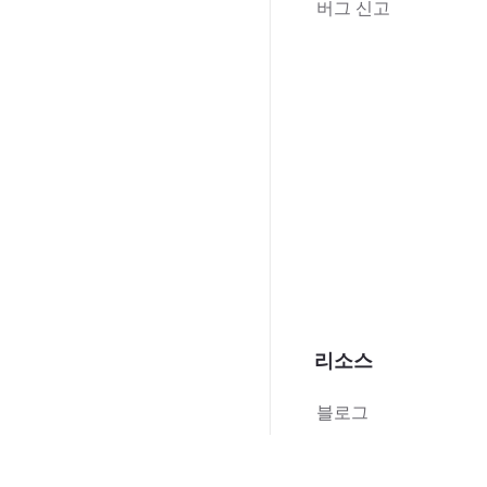
버그 신고
리소스
블로그
PDF 사용 가이
드