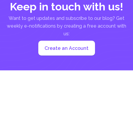
더를 제공한다는 것입니다 & ndash를; 예산에 따라. 반
Keep in touch with us!
면에 다른 프로그램은 7-...
Want to get updates and subscribe to our blog? Get
weekly e-notifications by creating a free account with
us:
Create an Account