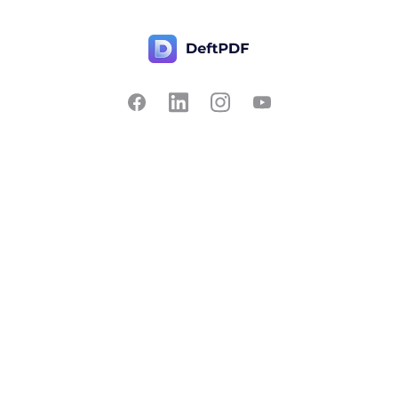
연락처
인기 있는
PDF에서 변환
요금
번역
PDF를 JPG로
피드백
편집
PDF를 Word로
기능 제안하기
자르기
PDF를 Excel로
버그 신고
반으로 나누기
PDF를 PPT로
PDF와 대화
PDF를 EPUB으