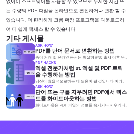
없이이 소프트웨어를 사용할 수 있으므로 무제한 시간 또
는 수량의 PDF 파일을 온라인으로 편집하거나 변환 할 수
있습니다. 더 편리하게 크롬 확장 프로그램을 다운로드하
여 더 쉽게 액세스 할 수 있습니다.
기타 게시물
ASK HOW
PDF를 단어 문서로 변환하는 방법
종이 거래 및 온라인 문서는 확실히 #38 출시 이후 우
PDF HACKS
리의 삶을 더 쉽게 만들었습니다; 했음; 90 년대 그러나,
엑셀 전문가처럼 21 엑셀 및 PDF 트릭
사용 가능한 기본 소프트웨어는 #38 않습니다; 했음; t
을 수행하는 방법
는 항상 우리가 우리의 문서로해야 할 일을 제공. 모든
당신이 효율적으로하는 데 도움이 될 것입니다 이러한
응용 프로그램에서 이미 사용할 수있는 가장 기본적이
ASK HOW
트릭과 팁을 가진 전문가 인 & NBSP와 같은 Excel을
고 사용 가능한 변환은 PDF로 문서를 변환하는 것이지
단어 또는 구를 지우려면 PDF에서 텍스
사용하십시오! 하자 & 했음; 의 시작!
만 #38 경우; 했음; 다른 방법이야? & NBSP; PDF를 다
트를 화이트아웃하는 방법
시 단어로 변환 할 수 있습니까? 단어를 PDF로 변환하
화이트아웃은 PDF 파일의 정보를 숨기거나 지우거나
여 원래 단어 파일을 삭제했습니까? 아니면 동료로부터
지우는 것을 의미합니다. 용어 화이트 아웃은 보정 유체
PDF 파일을 받은 후 원래 형식으로 되돌리고 싶습니
또는를 사용하여 서면 실수를 수정하는 행위에서 유래
까? 여기서 좋은 소식은 원래 개발자 인 어도비
&ldquo;화이트 아웃.&rdquo;
(Adobe) 가 원하는만큼 문서를 변환 할 수있는 PDF 리