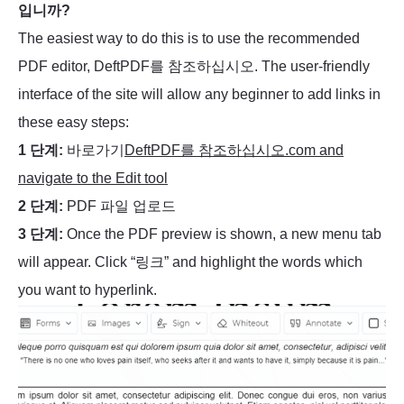
입니까?
The easiest way to do this is to use the recommended
PDF editor, DeftPDF를 참조하십시오. The user-friendly
interface of the site will allow any beginner to add links in
these easy steps:
1 단계:
바로가기
DeftPDF를 참조하십시오.com and
navigate to the Edit tool
2 단계:
PDF 파일 업로드
3 단계:
Once the PDF preview is shown, a new menu tab
will appear. Click “링크” and highlight the words which
you want to hyperlink.