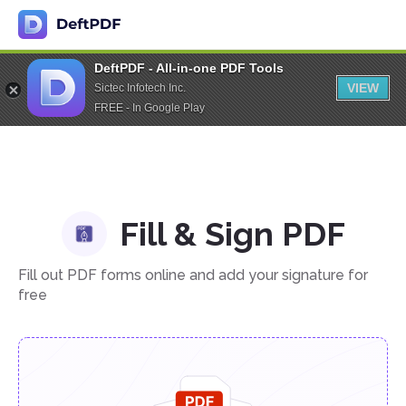
DeftPDF - All-in-one PDF Tools
VIEW
Sictec Infotech Inc.
FREE - In Google Play
Fill & Sign PDF
Fill out PDF forms online and add your signature for
free