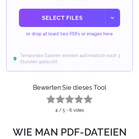
SELECT FILES
or drop at least two PDFs or images here
Temporäre Dateien werden automatisch nach 3
Stunden gelöscht.
Bewerten Sie dieses Tool
1 star
2 stars
3 stars
4 stars
5 stars
4
/
5
-
6
votes
WIE MAN PDF-DATEIEN