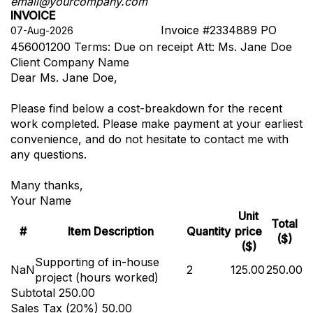
email@yourcompany.com
INVOICE
Invoice #2334889
PO
456001200
Terms: Due on receipt
Att: Ms. Jane Doe
Client Company Name
Dear Ms. Jane Doe,
Please find below a cost-breakdown for the recent
work completed. Please make payment at your earliest
convenience, and do not hesitate to contact me with
any questions.
Many thanks,
Your Name
Unit
Total
#
Item Description
Quantity
price
($)
($)
Supporting of in-house
NaN
2
125.00
250.00
project (hours worked)
Subtotal
250.00
Sales Tax (
20
%)
50.00