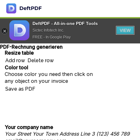
DeftPDF - All-in-one PDF Tools
VIEW
Sictec Infotech Inc.
FREE - In Google Play
PDF-Rechnung generieren
Resize table
Add row
Delete row
Color tool
Choose color you need then click on
any object on your invoice
Save as PDF
Your company name
Your Street
Your Town
Address Line 3
(123) 456 789