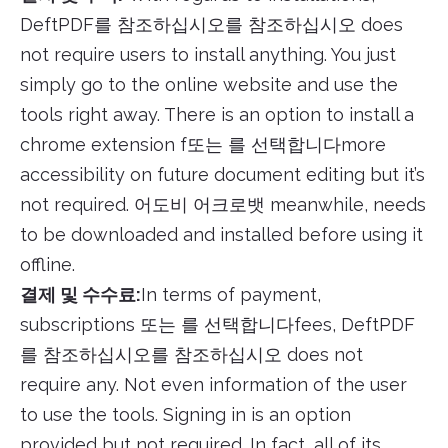
DeftPDF를 참조하십시오를 참조하십시오 does
not require users to install anything. You just
simply go to the online website and use the
tools right away. There is an option to install a
chrome extension f또는 를 선택합니다more
accessibility on future document editing but it’s
not required. 어도비 어크로뱃 meanwhile, needs
to be downloaded and installed before using it
offline.
결제 및 수수료:
In terms of payment,
subscriptions 또는 를 선택합니다fees, DeftPDF
를 참조하십시오를 참조하십시오 does not
require any. Not even information of the user
to use the tools. Signing in is an option
provided but not required. In fact, all of its