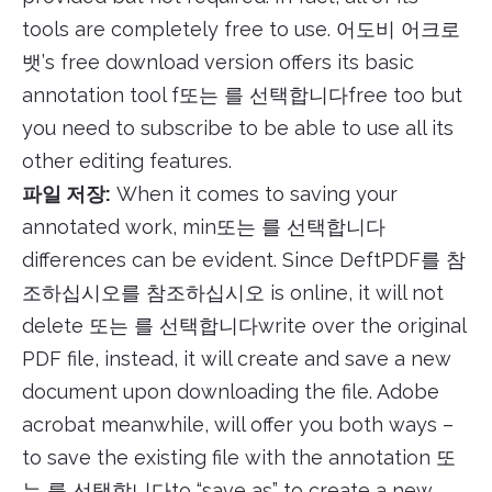
tools are completely free to use. 어도비 어크로
뱃’s free download version offers its basic
annotation tool f또는 를 선택합니다free too but
you need to subscribe to be able to use all its
other editing features.
파일 저장:
When it comes to saving your
annotated work, min또는 를 선택합니다
differences can be evident. Since DeftPDF를 참
조하십시오를 참조하십시오 is online, it will not
delete 또는 를 선택합니다write over the original
PDF file, instead, it will create and save a new
document upon downloading the file. Adobe
acrobat meanwhile, will offer you both ways –
to save the existing file with the annotation 또
는 를 선택합니다to “save as” to create a new