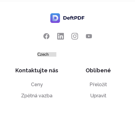
Kontaktujte nás
Oblíbené
Ceny
Přeložit
Zpětná vazba
Upravit
Navrhnout funkci
Oříznout
Nahlásit chybu
Rozdělit napůl
Chat s PDF