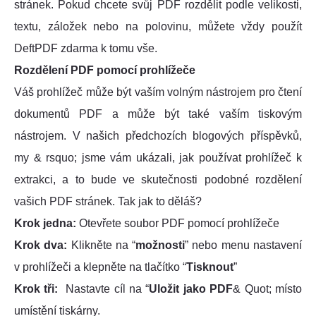
stránek. Pokud chcete svůj PDF rozdělit podle velikosti,
textu, záložek nebo na polovinu, můžete vždy použít
DeftPDF zdarma k tomu vše.
Rozdělení PDF pomocí prohlížeče
Váš prohlížeč může být vaším volným nástrojem pro čtení
dokumentů PDF a může být také vaším tiskovým
nástrojem. V našich předchozích blogových příspěvků,
my & rsquo; jsme vám ukázali, jak používat prohlížeč k
extrakci, a to bude ve skutečnosti podobné rozdělení
vašich PDF stránek. Tak jak to děláš?
Krok jedna:
Otevřete soubor PDF pomocí prohlížeče
Krok dva:
Klikněte na “
možnosti
” nebo menu nastavení
v prohlížeči a klepněte na tlačítko “
Tisknout
”
Krok tři:
Nastavte cíl na “
Uložit jako PDF
& Quot; místo
umístění tiskárny.