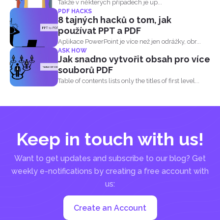
Takže v některých případech je up...
PDF HACKS
8 tajných hacků o tom, jak
používat PPT a PDF
Aplikace PowerPoint je více než jen odrážky, obr...
ASK HOW
Jak snadno vytvořit obsah pro více
souborů PDF
Table of contents lists only the titles of first level...
Keep in touch with us!
Want to get updates and subscribe to our blog? Get
weekly e-notifications by creating a free account with
us:
Create an Account