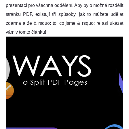
prezentaci pro všechna oddělení. Aby bylo možné rozdělit
stránku PDF, existují tři způsoby, jak to můžete udělat
zdarma a že & rsquo; to, co jsme & rsquo; re asi ukázat
vám v tomto článku!