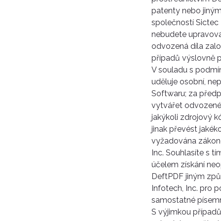
patenty nebo jiným
společností Sictec I
nebudete upravovat
odvozená díla zal
případů výslovně 
V souladu s podmín
uděluje osobní, ne
Softwaru; za předpo
vytvářet odvozené 
jakýkoli zdrojový 
jinak převést jaké
vyžadována zákone
Inc. Souhlasíte s 
účelem získání neo
DeftPDF jiným způ
Infotech, Inc. pro 
samostatné písem
S výjimkou případů 