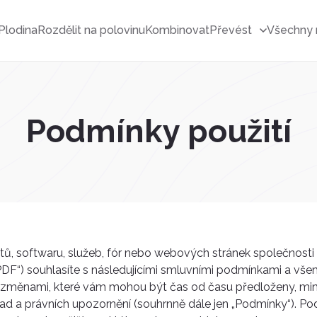
Plodina
Rozdělit na polovinu
Kombinovat
Převést
Všechny 
Podmínky použití
ů, softwaru, služeb, fór nebo webových stránek společnosti 
ftPDF“) souhlasíte s následujícími smluvními podmínkami a vš
h změnami, které vám mohou být čas od času předloženy, mim
d a právních upozornění (souhrnně dále jen „Podmínky“). 