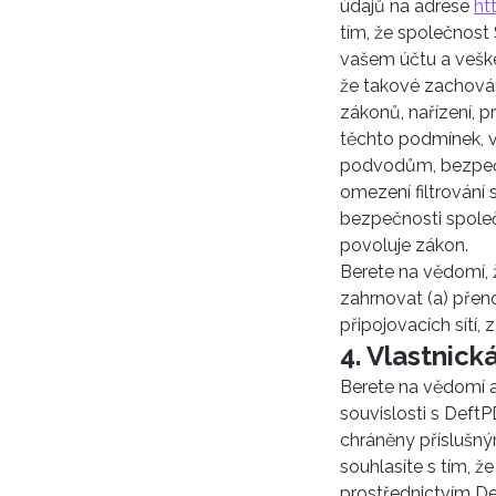
údajů na adrese
ht
tím, že společnost
vašem účtu a veške
že takové zachován
zákonů, nařízení, 
těchto podmínek, v
podvodům, bezpeč
omezení filtrování
bezpečnosti společn
povoluje zákon.
Berete na vědomí,
zahrnovat (a) přen
připojovacích sítí,
4. Vlastnick
Berete na vědomí a
souvislosti s DeftP
chráněny příslušný
souhlasíte s tím,
prostřednictvím De