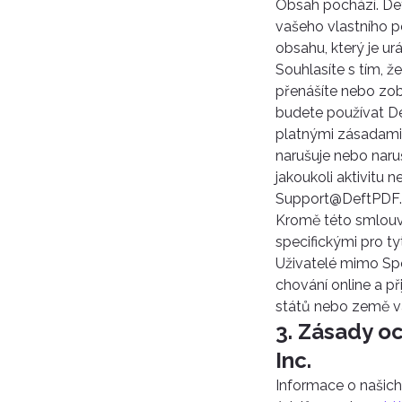
Obsah pochází. Def
vašeho vlastního p
obsahu, který je ur
Souhlasíte s tím, ž
přenášíte nebo zobr
budete používat De
platnými zásadami 
narušuje nebo naru
jakoukoli aktivitu
Support@DeftPDF
Kromě této smlouvy
specifickými pro t
Uživatelé mimo Spoj
chování online a p
států nebo země v
3. Zásady o
Inc.
Informace o našic