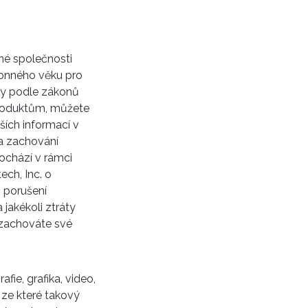
ené společnosti
konného věku pro
ty podle zákonů
 produktům, můžete
ších informací v
a zachování
ochází v rámci
ech, Inc. o
 porušení
jakékoli ztráty
ezachováte své
fie, grafika, video,
 ze které takový