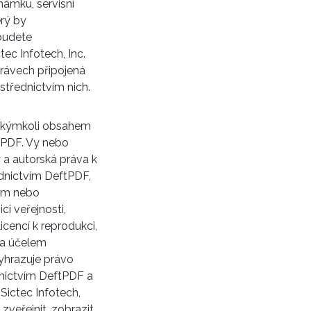
ámku, servisní
rý by
ebudete
ec Infotech, Inc.
právech připojená
třednictvím nich.
 jakýmkoli obsahem
tPDF. Vy nebo
 a autorská práva k
ednictvím DeftPDF,
ním nebo
i veřejnosti,
icencí k reprodukci,
za účelem
vyhrazuje právo
nictvím DeftPDF a
Sictec Infotech,
 zveřejnit, zobrazit