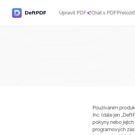
Upravit PDF
Chat s PDF
Přeložit
Používáním produkt
Inc. (dále jen „De
pokyny nebo jejic
programových zása