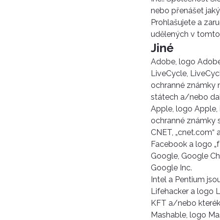
nebo přenášet jaký
Prohlašujete a zar
udělených v tomto
Jiné
Adobe, logo Adobe,
LiveCycle, LiveCyc
ochranné známky n
státech a/nebo dal
Apple, logo Apple, 
ochranné známky sp
CNET, „cnet.com“ a
Facebook a logo „f
Google, Google Ch
Google Inc.
Intel a Pentium js
Lifehacker a logo 
KFT a/nebo kterékol
Mashable, logo Mas