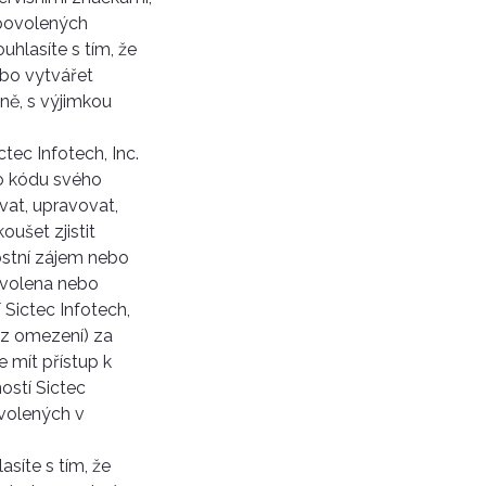
 povolených
ouhlasíte s tím, že
ebo vytvářet
ně, s výjimkou
ec Infotech, Inc.
ho kódu svého
vat, upravovat,
ušet zjistit
ostní zájem nebo
povolena nebo
Sictec Infotech,
ez omezení) za
 mít přístup k
stí Sictec
ovolených v
síte s tím, že