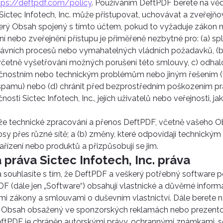
tps://deftpdf.com/policy
. Používáním DeftPDF berete na věd
 Sictec Infotech, Inc. může přistupovat, uchovávat a zveřejň
rý Obsah spojený s tímto účtem, pokud to vyžaduje zákon n
í nebo zveřejnění přístupu je přiměřeně nezbytné pro: (a) sp
právních procesů nebo vymahatelných vládních požadavků, (
četně vyšetřování možných porušení této smlouvy, c) odhal
nostním nebo technickým problémům nebo jiným řešením (
 spamu) nebo (d) chránit před bezprostředním poškozením pr
osti Sictec Infotech, Inc., jejích uživatelů nebo veřejnosti, j
 že technické zpracování a přenos DeftPDF, včetně vašeho 
osy přes různé sítě; a (b) změny, které odpovídají technick
 zařízení nebo produktů a přizpůsobují se jim.
á práva Sictec Infotech, Inc. práva
 souhlasíte s tím, že DeftPDF a veškerý potřebný software 
DF (dále jen „Software“) obsahují vlastnické a důvěrné informa
mi zákony a smlouvami o duševním vlastnictví. Dále berete 
 že Obsah obsažený ve sponzorských reklamách nebo prezen
ftPDF je chráněn autorskými právy, ochrannými známkami, s