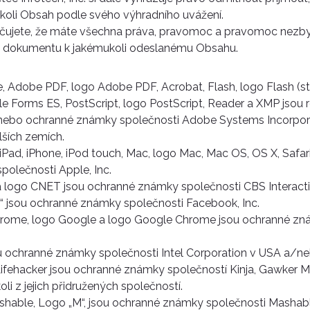
koli Obsah podle svého výhradního uvážení.
učujete, že máte všechna práva, pravomoc a pravomoc nezby
 dokumentu k jakémukoli odeslanému Obsahu.
 Adobe PDF, logo Adobe PDF, Acrobat, Flash, logo Flash (sty
le Forms ES, PostScript, logo PostScript, Reader a XMP jsou 
ebo ochranné známky společnosti Adobe Systems Incorpor
ších zemích.
iPad, iPhone, iPod touch, Mac, logo Mac, Mac OS, OS X, Safar
olečnosti Apple, Inc.
 logo CNET jsou ochranné známky společnosti CBS Interactiv
“ jsou ochranné známky společnosti Facebook, Inc.
rome, logo Google a logo Google Chrome jsou ochranné zn
ou ochranné známky společnosti Intel Corporation v USA a/ne
Lifehacker jsou ochranné známky společností Kinja, Gawker M
i z jejich přidružených společností.
hable, Logo „M“, jsou ochranné známky společnosti Mashable