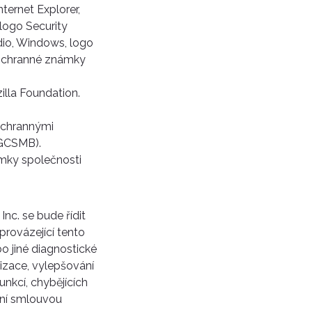
nternet Explorer,
 logo Security
tudio, Windows, logo
 ochranné známky
illa Foundation.
ochrannými
DGCSMB).
ámky společnosti
nc. se bude řídit
rovázející tento
o jiné diagnostické
izace, vylepšování
nkcí, chybějících
ční smlouvou