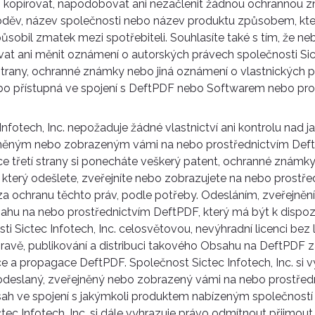
 kopírovat, napodobovat ani nezačlenit žádnou ochrannou zn
oděv, název společnosti nebo název produktu způsobem, kte
obil zmatek mezi spotřebiteli. Souhlasíte také s tím, že n
vat ani měnit oznámení o autorských právech společnosti Sict
í strany, ochranné známky nebo jiná oznámení o vlastnických 
o přístupná ve spojení s DeftPDF nebo Softwarem nebo pros
Infotech, Inc. nepožaduje žádné vlastnictví ani kontrolu nad
něným nebo zobrazeným vámi na nebo prostřednictvím Def
ce třetí strany si ponecháte veškerý patent, ochranné známky
 který odešlete, zveřejníte nebo zobrazujete na nebo prostř
za ochranu těchto práv, podle potřeby. Odesláním, zveřejně
u na nebo prostřednictvím DeftPDF, který má být k dispozic
ti Sictec Infotech, Inc. celosvětovou, nevýhradní licenci bez l
ravě, publikování a distribuci takového Obsahu na DeftPDF 
ce a propagace DeftPDF. Společnost Sictec Infotech, Inc. si 
odeslaný, zveřejněný nebo zobrazený vámi na nebo prostřed
ah ve spojení s jakýmkoli produktem nabízeným společností 
ctec Infotech, Inc. si dále vyhrazuje právo odmítnout přijmout,