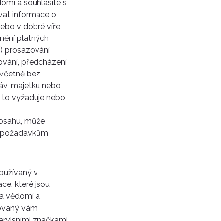
omí a souhlasíte s
ovat informace o
ebo v dobré víře,
lnění platných
b) prosazování
ování, předcházení
včetně bez
áv, majetku nebo
ak to vyžaduje nebo
Obsahu, může
ým požadavkům
používaný v
ce, které jsou
na vědomí a
tovaný vám
ervisními značkami,