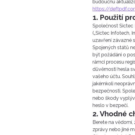
budoucnu aktualizo
https://deftpdf.c
1. Použití p
Společnost Sictec I
(„Sictec Infotech,
uzavření závazné s
Spojených států neb
být požádáni o posk
rámci procesu regi
důvěrnosti hesla s
vašeho účtu. Souhla
jakémkoli neoprávn
bezpečnosti. Spole
nebo škody vyplýv
heslo v bezpečí.
2. Vhodné c
Berete na vědomí, ž
zprávy nebo jiné ma