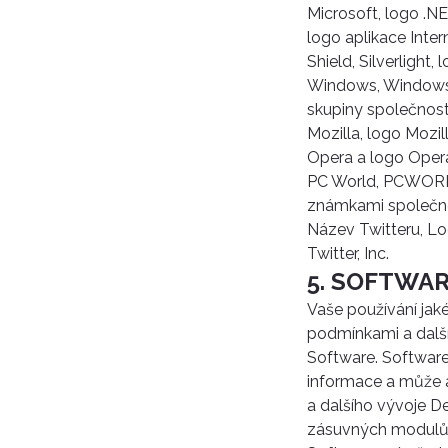
Microsoft, logo .NET
logo aplikace Inter
Shield, Silverlight,
Windows, Windows 
skupiny společnost
Mozilla, logo Mozi
Opera a logo Oper
PC World, PCWORLD
známkami společno
Název Twitteru, Lo
Twitter, Inc.
5. SOFTWA
Vaše používání jaké
podmínkami a dalš
Software. Software 
informace a může a
a dalšího vývoje D
zásuvných modulů 