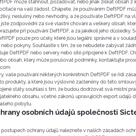
tPDF může stáhnout, požadovat, nebo jinak získat obsah z 
očítače na vaši žádost. Chápete, že používáním DeftPDF mů
ážlivý, neslušný nebo nevhodný, a že používáte DeftPDF na vlas
e jste zodpovědní za své vlastní chování a veškerý obsah, kter
azujete při používání DeftPDF, a za jakékoli jeho důsledky. So
ftPDF pouze pro účely, které jsou legální, správné a v soul
nebo pokyny. Souhlasíte s tím, že se nebudete zabývat žádno
šuje DeftPDF nebo servery nebo sítě připojené k DeftPDF. Chc
 nebo obsah, který může porušovat podmínky, kontaktujte pro
.com
, vaše používání některých konkrétních DeftPDF se řídí zá
yto produkty, a které jsou výslovně začleněny do této smlouvy
ené státy souhlasí s tím, že budou dodržovat svá místní pravi
řijatelného obsahu, včetně zákonů upravujících export údajů 
ašeho pobytu.
chrany osobních údajů společnosti Sict
h postupech ochrany údajů naleznete v našich zásadách och