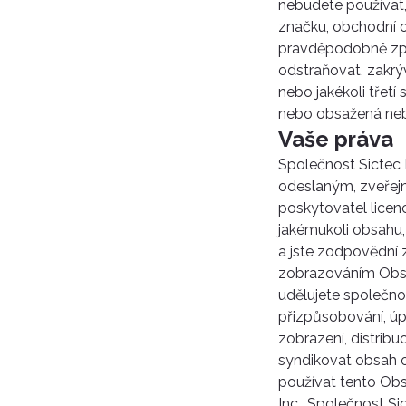
nebudete používat,
značku, obchodní 
pravděpodobně způs
odstraňovat, zakrý
nebo jakékoli třet
nebo obsažená neb
Vaše práva
Společnost Sictec 
odeslaným, zveřej
poskytovatel licen
jakémukoli obsahu,
a jste zodpovědní 
zobrazováním Obsah
udělujete společnos
přizpůsobování, úp
zobrazení, distribu
syndikovat obsah 
používat tento Obs
Inc.. Společnost Si