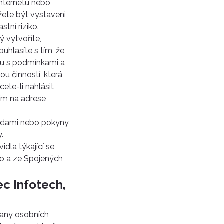
internetu nebo
žete být vystaveni
tní riziko.
ý vytvoříte,
uhlasíte s tím, že
adu s podmínkami a
u činností, která
ete-li nahlásit
sím na adrese
sadami nebo pokyny
.
dla týkající se
do a ze Spojených
ec Infotech,
rany osobních