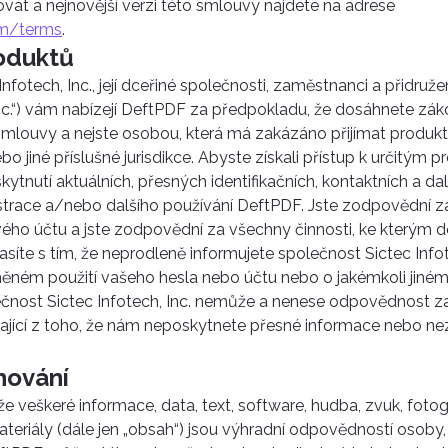
vat a nejnovější verzi této smlouvy najdete na adrese
om/terms
.
roduktů
nfotech, Inc., její dceřiné společnosti, zaměstnanci a přidruž
 Inc.“) vám nabízejí DeftPDF za předpokladu, že dosáhnete zá
mlouvy a nejste osobou, která má zakázáno přijímat produk
o jiné příslušné jurisdikce. Abyste získali přístup k určitým
ytnutí aktuálních, přesných identifikačních, kontaktních a dal
strace a/nebo dalšího používání DeftPDF. Jste zodpovědní z
vého účtu a jste zodpovědní za všechny činnosti, ke kterým d
síte s tím, že neprodleně informujete společnost Sictec Infot
ěném použití vašeho hesla nebo účtu nebo o jakémkoli jiném
čnost Sictec Infotech, Inc. nemůže a nenese odpovědnost za 
ající z toho, že nám neposkytnete přesné informace nebo n
hování
e veškeré informace, data, text, software, hudba, zvuk, fotogra
teriály (dále jen „obsah“) jsou výhradní odpovědností osoby,