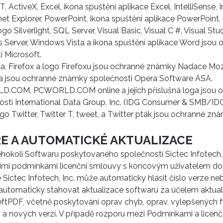
, ActiveX, Excel, ikona spuštění aplikace Excel, IntelliSense, I
net Explorer, PowerPoint, ikona spuštění aplikace PowerPoint,
 logo Silverlight, SQL Server, Visual Basic, Visual C #, Visual S
Server, Windows Vista a ikona spuštění aplikace Word jsou
í Microsoft.
lla, Firefox a logo Firefoxu jsou ochranné známky Nadace Moz
a jsou ochranné známky společnosti Opera Software ASA.
.COM, PCWORLD.COM online a jejich příslušná loga jsou 
sti International Data Group, Inc. (IDG Consumer & SMB/I
go Twitter, Twitter T, tweet, a Twitter pták jsou ochranné zn
RE A AUTOMATICKÉ AKTUALIZACE
hokoli Softwaru poskytovaného společností Sictec Infotech, I
ími podmínkami licenční smlouvy s koncovým uživatelem dop
Sictec Infotech, Inc. může automaticky hlásit číslo verze neb
utomaticky stahovat aktualizace softwaru za účelem aktual
eftPDF, včetně poskytování oprav chyb, oprav, vylepšených fu
a nových verzí. V případě rozporu mezi Podmínkami a licen