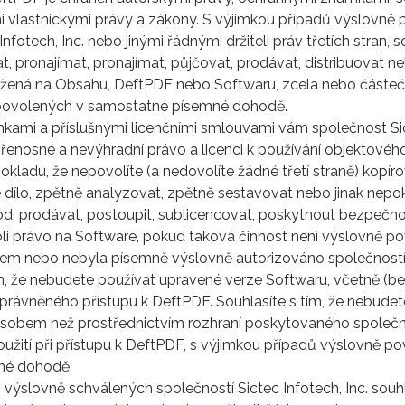
i vlastnickými právy a zákony. S výjimkou případů výslovně
nfotech, Inc. nebo jinými řádnými držiteli práv třetích stran, s
, pronajímat, pronajímat, půjčovat, prodávat, distribuovat n
ožená na Obsahu, DeftPDF nebo Softwaru, zcela nebo částeč
povolených v samostatné písemné dohodě.
kami a příslušnými licenčními smlouvami vám společnost Sict
přenosné a nevýhradní právo a licenci k používání objektové
kladu, že nepovolíte (a nedovolíte žádné třetí straně) kopíro
dílo, zpětně analyzovat, zpětně sestavovat nebo jinak nepoko
kód, prodávat, postoupit, sublicencovat, poskytnout bezpečn
koli právo na Software, pokud taková činnost není výslovně 
m nebo nebyla písemně výslovně autorizováno společností 
tím, že nebudete používat upravené verze Softwaru, včetně (b
právněného přístupu k DeftPDF. Souhlasíte s tím, že nebudete
sobem než prostřednictvím rozhraní poskytovaného společno
použití při přístupu k DeftPDF, s výjimkou případů výslovně p
né dohodě.
výslovně schválených společností Sictec Infotech, Inc. souhla