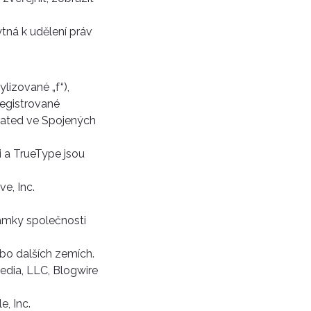
tná k udělení práv
lizované „f“),
registrované
ated ve Spojených
i a TrueType jsou
e, Inc.
ámky společnosti
bo dalších zemích.
edia, LLC, Blogwire
, Inc.