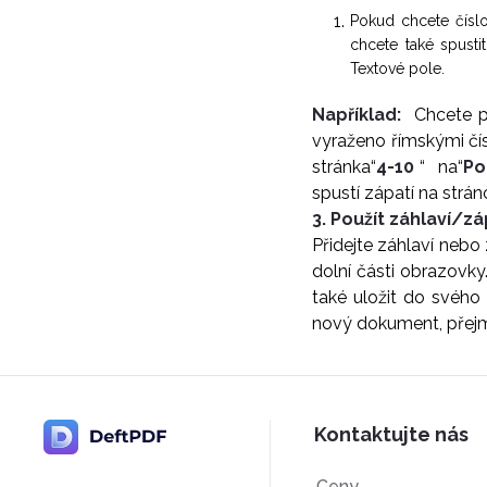
Pokud chcete číslo
chcete také spusti
Textové pole.
Například:
Chcete po
vyraženo římskými čísl
stránka“
4-10
“ na“
Po
spustí zápatí na strán
3. Použít záhlaví/z
Přidejte záhlaví nebo
dolní části obrazovky.
také uložit do svého 
nový dokument, přej
Kontaktujte nás
Ceny