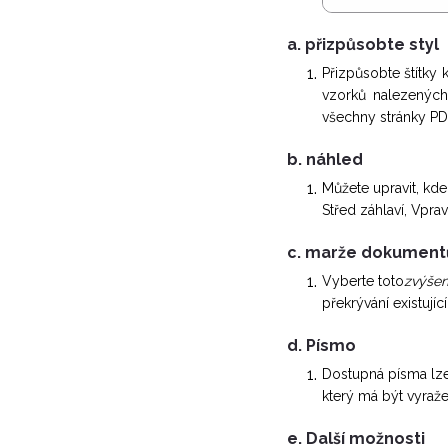
a. přizpůsobte styl
Přizpůsobte štítky 
vzorků nalezenýc
všechny stránky PD
b. náhled
Můžete upravit, kde 
Střed záhlaví, Vprav
c. marže dokument
Vyberte toto
zvýšen
překrývání existující
d. Písmo
Dostupná písma lze 
který má být vyraže
e. Další možnosti