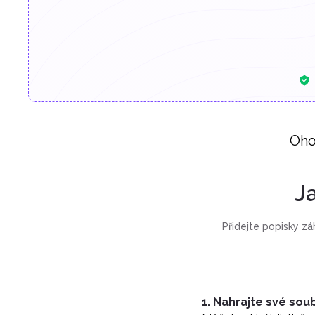
Oho
J
Přidejte popisky záh
1. Nahrajte své sou