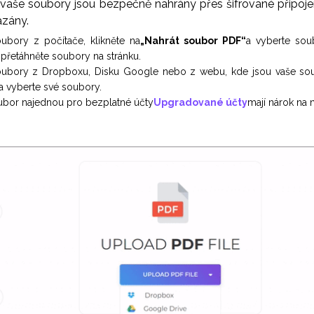
že vaše soubory jsou bezpečně nahrány přes šifrované připo
azány.
oubory z počítače, klikněte na
„Nahrát soubor PDF“
a vyberte sou
 přetáhněte soubory na stránku.
soubory z Dropboxu, Disku Google nebo z webu, kde jsou vaše sou
a vyberte své soubory.
ubor najednou pro bezplatné účty
Upgradované účty
mají nárok na 