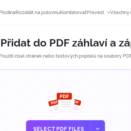
Plodina
Rozdělit na polovinu
Kombinovat
Převést
Všechny 
Přidat do PDF záhlaví a zá
Použití čísel stránek nebo textových popisků na soubory PD
SELECT PDF FILES