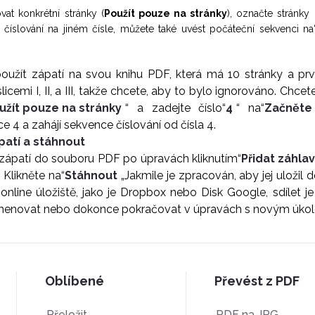
vat konkrétní stránky (
Použít pouze na stránky
), označte stránky
t číslování na jiném čísle, můžete také uvést počáteční sekvenci na
užít zápatí na svou knihu PDF, která má 10 stránky a první
icemi I, II, a III, takže chcete, aby to bylo ignorováno. Chcete
užít pouze na stránky
“ a zadejte číslo“
4
“ na“
Začněte 
ce 4 a zahájí sekvence číslování od čísla 4.
ápatí a stáhnout
 zápatí do souboru PDF po úpravách kliknutím“
Přidat záhla
 Klikněte na“
Stáhnout
„Jakmile je zpracován, aby jej uložil 
online úložiště, jako je Dropbox nebo Disk Google, sdílet j
menovat nebo dokonce pokračovat v úpravách s novým úko
Oblíbené
Převést z PDF
Přeložit
PDF na JPG