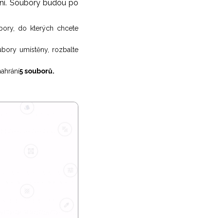
jení. Soubory budou po
bory, do kterých chcete
bory umístěny, rozbalte
nahrání
5 souborů.