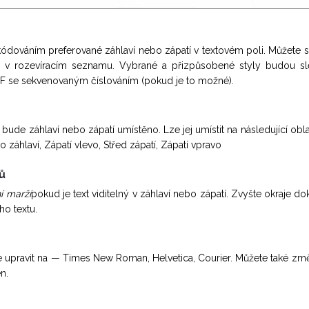
kódováním preferované záhlaví nebo zápatí v textovém poli. Můžete s
h v rozevíracím seznamu. Vybrané a přizpůsobené styly budou s
F se sekvenovaným číslováním (pokud je to možné).
bude záhlaví nebo zápatí umístěno. Lze jej umístit na následující oblas
o záhlaví, Zápatí vlevo, Střed zápatí, Zápatí vpravo
ů
í marží
pokud je text viditelný v záhlaví nebo zápatí. Zvyšte okraje d
ho textu.
upravit na — Times New Roman, Helvetica, Courier. Můžete také změni
n.