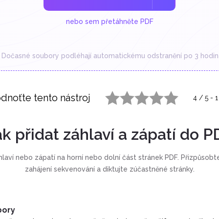
nebo sem přetáhněte PDF
Dočasné soubory podléhají automatickému odstranění po 3 hodin
dnoťte tento nástroj
4
/
5
-
1
1 star
2 stars
3 stars
4 stars
5 stars
ak přidat záhlaví a zápatí do P
laví nebo zápatí na horní nebo dolní část stránek PDF. Přizpůsobte 
zahájení sekvenování a diktujte zúčastněné stránky.
bory