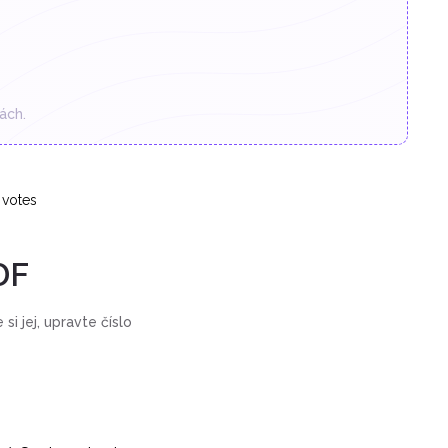
ách.
votes
DF
si jej, upravte číslo