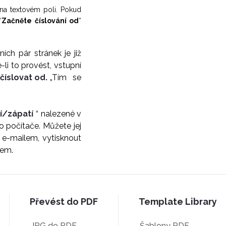
 na textovém poli. Pokud
“
Začněte číslování od
“
ch pár stránek je již
-li to provést, vstupní
číslovat od.
„Tím se
ví/zápatí
“ nalezené v
do počítače. Můžete jej
e e-mailem, vytisknout
lem.
Převést do PDF
Template Library
JPG do PDF
Šablony PDF