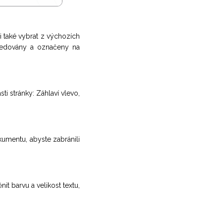
i také vybrat z výchozích
ledovány a označeny na
ti stránky: Záhlaví vlevo,
okumentu, abyste zabránili
t barvu a velikost textu,