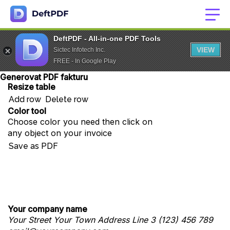
DeftPDF - All-in-one PDF Tools
VIEW
Sictec Infotech Inc.
FREE - In Google Play
Generovat PDF fakturu
Resize table
Add row
Delete row
Color tool
Choose color you need then click on
any object on your invoice
Save as PDF
Your company name
Your Street
Your Town
Address Line 3
(123) 456 789