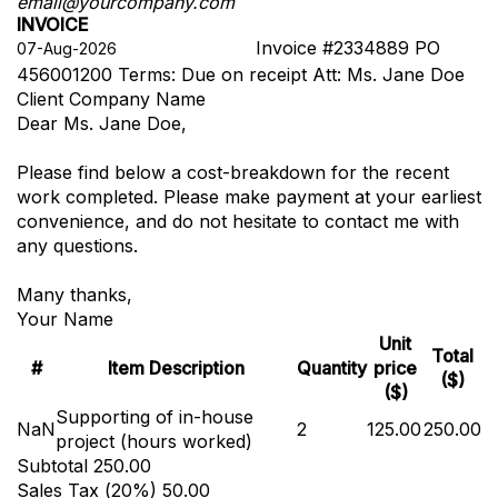
email@yourcompany.com
INVOICE
Invoice #2334889
PO
456001200
Terms: Due on receipt
Att: Ms. Jane Doe
Client Company Name
Dear Ms. Jane Doe,
Please find below a cost-breakdown for the recent
work completed. Please make payment at your earliest
convenience, and do not hesitate to contact me with
any questions.
Many thanks,
Your Name
Unit
Total
#
Item Description
Quantity
price
($)
($)
Supporting of in-house
NaN
2
125.00
250.00
project (hours worked)
Subtotal
250.00
Sales Tax (
20
%)
50.00