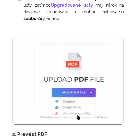
účty, zatímco
Upgradované účty
mají nárok na
dávkové zpracování a mohou nahrávat
10
souborů
najednou.
2. Převést PDF