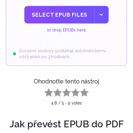
SELECT EPUB FILES
or drop EPUBs here
Dočasné soubory podléhají automatickému
odstranění po 3 hodinách.
Ohodnoťte tento nástroj
1 star
2 stars
3 stars
4 stars
5 stars
4.8
/
5
-
9
votes
Jak převést EPUB do PDF