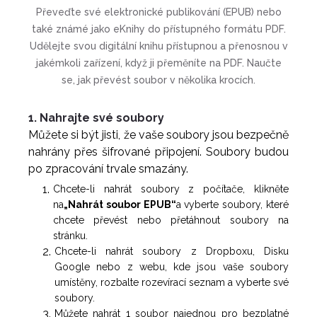
Převeďte své elektronické publikování (EPUB) nebo
také známé jako eKnihy do přístupného formátu PDF.
Udělejte svou digitální knihu přístupnou a přenosnou v
jakémkoli zařízení, když ji přeměníte na PDF. Naučte
se, jak převést soubor v několika krocích.
1. Nahrajte své soubory
Můžete si být jisti, že vaše soubory jsou bezpečně
nahrány přes šifrované připojení. Soubory budou
po zpracování trvale smazány.
Chcete-li nahrát soubory z počítače, klikněte
na
„Nahrát soubor EPUB“
a vyberte soubory, které
chcete převést nebo přetáhnout soubory na
stránku.
Chcete-li nahrát soubory z Dropboxu, Disku
Google nebo z webu, kde jsou vaše soubory
umístěny, rozbalte rozevírací seznam a vyberte své
soubory.
Můžete nahrát 1 soubor najednou pro bezplatné