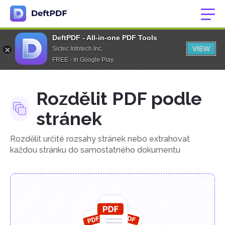
DeftPDF - All-in-one PDF Tools
VIEW
Sictec Infotech Inc.
FREE - In Google Play
Rozdělit PDF podle
stránek
Rozdělit určité rozsahy stránek nebo extrahovat
každou stránku do samostatného dokumentu