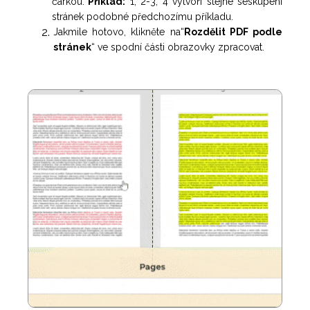
čárkou.
Příklad:
1, 2-3, 4 vytvoří stejné seskupení
stránek podobné předchozímu příkladu.
Jakmile hotovo, klikněte na“
Rozdělit PDF podle
stránek
“ ve spodní části obrazovky zpracovat.