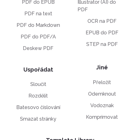
PDF do EPUB
Illustrator (AI) do
PDF
PDF na text
OCR na PDF
PDF do Markdown
EPUB do PDF
PDF do PDF/A
STEP na PDF
Deskew PDF
Jiné
Uspořádat
Přeložit
Sloučit
Odemknout
Rozdělit
Vodoznak
Batesovo číslování
Komprimovat
Smazat stránky