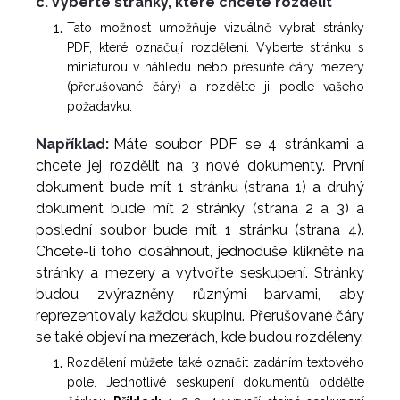
c. Vyberte stránky, které chcete rozdělit
Tato možnost umožňuje vizuálně vybrat stránky
PDF, které označují rozdělení. Vyberte stránku s
miniaturou v náhledu nebo přesuňte čáry mezery
(přerušované čáry) a rozdělte ji podle vašeho
požadavku.
Například:
Máte soubor PDF se 4 stránkami a
chcete jej rozdělit na 3 nové dokumenty. První
dokument bude mít 1 stránku (strana 1) a druhý
dokument bude mít 2 stránky (strana 2 a 3) a
poslední soubor bude mít 1 stránku (strana 4).
Chcete-li toho dosáhnout, jednoduše klikněte na
stránky a mezery a vytvořte seskupení. Stránky
budou zvýrazněny různými barvami, aby
reprezentovaly každou skupinu. Přerušované čáry
se také objeví na mezerách, kde budou rozděleny.
Rozdělení můžete také označit zadáním textového
pole. Jednotlivé seskupení dokumentů oddělte