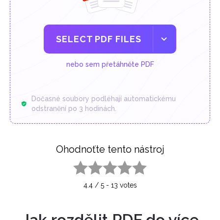
SELECT PDF FILES
nebo sem přetáhněte PDF
Dočasné soubory podléhají automatickému
odstranění po 3 hodinách.
Ohodnoťte tento nástroj
1 star
2 stars
3 stars
4 stars
5 stars
4.4
/
5
-
13
votes
Jak rozdělit PDF do více