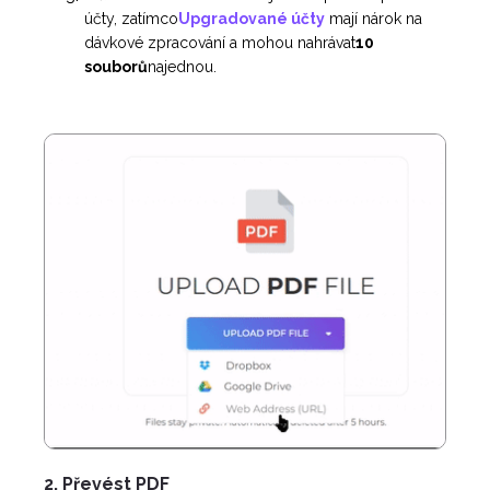
účty, zatímco
Upgradované účty
mají nárok na
dávkové zpracování a mohou nahrávat
10
souborů
najednou.
2. Převést PDF