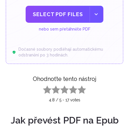
SELECT PDF FILES
nebo sem přetáhněte PDF
Dočasné soubory podléhají automatickému
odstranění po 3 hodinách.
Ohodnoťte tento nástroj
1 star
2 stars
3 stars
4 stars
5 stars
4.8
/
5
-
17
votes
Jak převést PDF na Epub