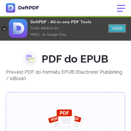
DeftPDF - All-in-one PDF Tools
VIEW
Sictec Infotech Inc.
FREE - In Google Play
PDF do EPUB
Převést PDF do formátu EPUB (Electronic Publishing
/ eBook)