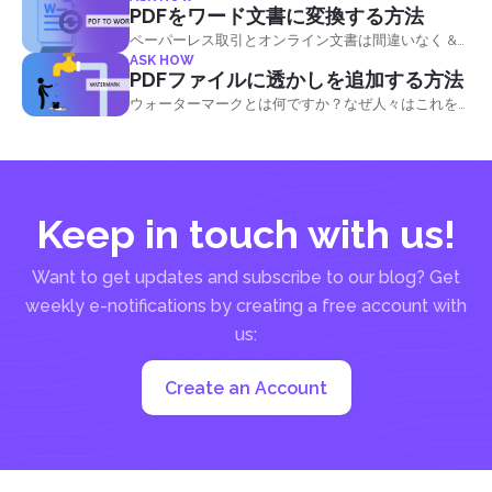
PDFをワード文書に変換する方法
ペーパーレス取引とオンライン文書は間違いなく &
ASK HOW
rsquo; 90 年代にリリースされて以来、私たちの生活
PDFファイルに透かしを追加する方法
を容易にしました。しかし、利用可能なデフォルト
ウォーターマークとは何ですか？なぜ人々はこれを
のソフトウェアは & rsquo; 常に私たちの文書で何を
自分のファイルに追加するのですか？ 写真で最も一
する必要があるかを提供していません. 任意のアプリ
般的に使用される透かしは、画像や文書に刻印され
ケーションで既に利用可能な最も基本的で利用可能
ているかすかなテキスト、ロゴ、写真やデザインで
な変換は、文書をPDFに変換することですが、それ
す。 その不透明度はほぼ透明に近く、テキストや写
は & rsquo; 周りの他の方法ですか？ &nbsp; PDFを
Keep in touch with us!
真の全体的な外観を完全に妨げることはありませ
ワードバックに変換できますか？ 単語をPDFに変換
ん。 昔、透かしは紙の上にのみ置かれ、まだ濡れて
して元の単語ファイルを削除したか、同僚からPDF
いる間に紙をマーキングすることによって処理され
Want to get updates and subscribe to our blog? Get
ファイルを受け取っただけで元の形式に戻したいで
ました。したがって、用語 &ldquo;透かし.&rdquo;
weekly e-notifications by creating a free account with
すか？ ここでの良いニュースは、元の開発者である
今、私たちは、デジタル、または印刷されたフォー
アドビが、予算に応じて & ndash; を好きなだけドキ
us:
ム、サイズ、および図形で様々な透かしを見つける
ュメントを変換できるPDF...
ことができます。 時にはそれは、ロゴ、スタンプ、
Create an Account
署名、またはファイルの背景に置かれた写真です。
写真では、無断で透かし画像を使用することは、著
作権で保護された画像を盗むことを意味します。 他
のメディアでは、デジタル透かしが使用され、所有
権と権利を識別するために埋め込まれます。 これら