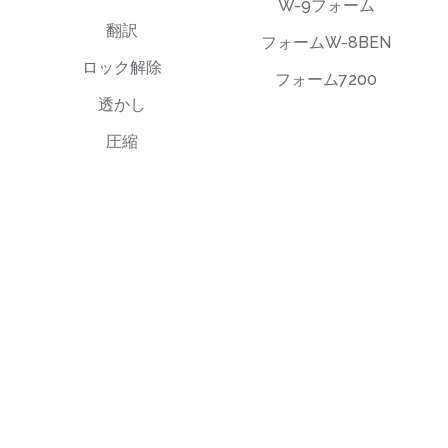
W-9フォーム
翻訳
フォームW-8BEN
ロック解除
フォーム7200
透かし
圧縮
エンドユーザーライセンス契約（EULA）
プライバシーポリシー
利用規約
support@deftpdf.com
Open Source Notices