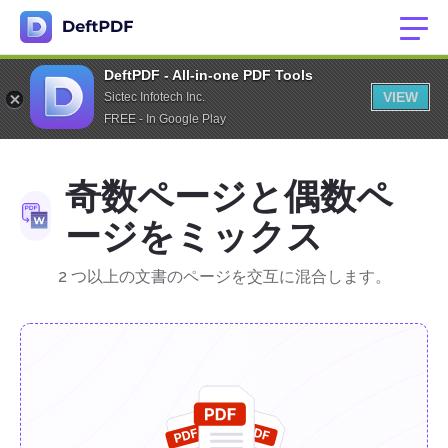
DeftPDF - All-in-one PDF Tools
VIEW
Sictec Infotech Inc.
FREE - In Google Play
奇数ページと偶数ペ
ージをミックス
2 つ以上の文書のページを交互に混合します。