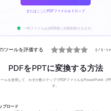
またはここにPDFファイルをドロップ
一時ファイルは3時間後に自動削除されます。
のツールを評価する
5
/
5
-
1
v
1 star
2 stars
3 stars
4 stars
5 stars
PDFをPPTに変換する方法
ツールを使用して、わずか数ステップでPDFファイルをPowerPoint（P
す。
アップロード