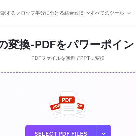
翻訳する
クロップ
半分に分ける
結合
変換
すべてのツール
への変換-PDFをパワーポ
PDFファイルを無料でPPTに変換
SELECT PDF FILES