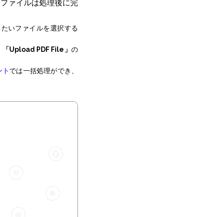
。ファイルは処理後に完
したいファイルを選択する
、
「Upload PDF File」
の
ント
では一括処理ができ、