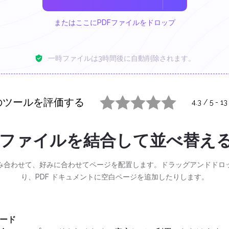
またはここにPDFファイルをドロップ
一時ファイルは3時間後に自動削除されます。
のツールを評価する
4.3
/
5
-
13
1 star
2 stars
3 stars
4 stars
5 stars
F ファイルを結合して並べ替え
組み合わせて、好みに合わせてページを配置します。ドラッグアンドドロ
り、PDF ドキュメントに空白ページを追加したりします。
ロード