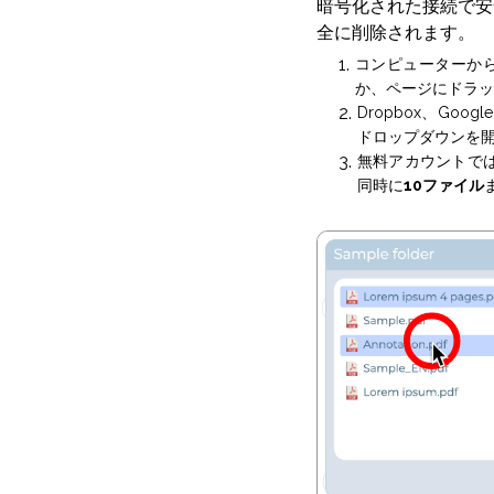
暗号化された接続で安
全に削除されます。
コンピューターか
か、ページにドラッ
Dropbox、Go
ドロップダウンを
無料アカウントで
同時に
10ファイル