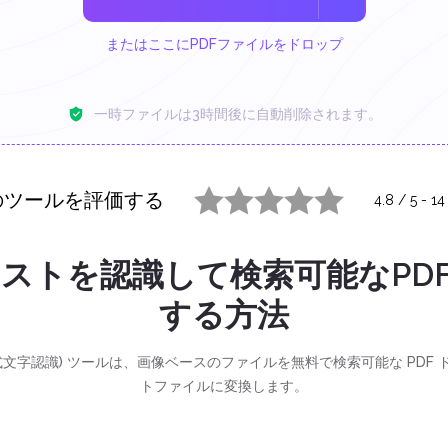
またはここにPDFファイルをドロップ
一時ファイルは3時間後に自動削除されます。
のツールを評価する
4.8
/
5
-
14
1 star
2 stars
3 stars
4 stars
5 stars
キストを認識して検索可能なPD
する方法
 (光学式文字認識) ツールは、画像ベースのファイルを無料で検索可能な PD
トファイルに変換します。