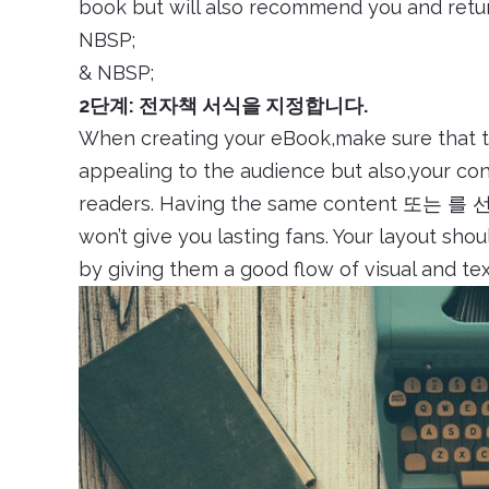
book but will also recommend you and r
NBSP;
& NBSP;
2단계: 전자책 서식을 지정합니다.
When creating your eBook,make sure that th
appealing to the audience but also,your con
readers. Having the same content 또는 를 
won’t give you lasting fans. Your layout sh
by giving them a good flow of visual and te