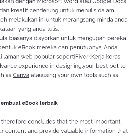
lakan dengan Microsoft Word atau Google Docs
k dan kreatif cenderung untuk menulis dalam
leh melakukan ini untuk merangsang minda anda
taan yang anda tulis.
ula biasanya disyorkan untuk mengupah pereka
 bentuk eBook mereka dan penutupnya. Anda
 laman web popular seperti
Fiverr
,
Kerja keras
o advance experience in designing,your best bet to
ch as
Canva
atauusing your own tools such as
membuat eBook terbaik
h therefore concludes that the most important
ur content and provide valuable information that