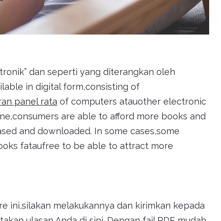
ronik” dan seperti yang diterangkan oleh
ilable in digital form,consisting of
an panel rata
of computers atauother electronic
nline,consumers are able to afford more books and
chased and downloaded. In some cases,some
oks fataufree to be able to attract more
are ini,silakan melakukannya dan kirimkan kepada
akan ulasan Anda di sini. Dengan fail PDF mudah