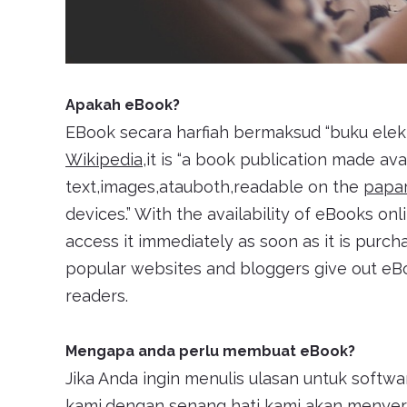
Apakah eBook?
EBook secara harfiah bermaksud “buku elekt
Wikipedia
,it is “a book publication made ava
text,images,atauboth,readable on the
papar
devices.” With the availability of eBooks o
access it immediately as soon as it is pur
popular websites and bloggers give out eBo
readers.
Mengapa anda perlu membuat eBook?
Jika Anda ingin menulis ulasan untuk softw
kami,dengan senang hati kami akan menyert