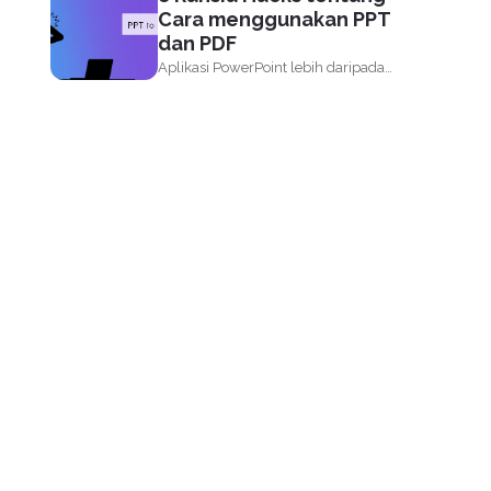
ditetapkan...
Cara menggunakan PPT
dan PDF
Aplikasi PowerPoint lebih daripada
sekadar titik peluru, imej, teks, latar...