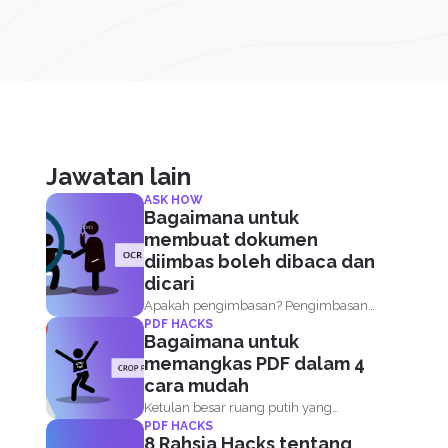
Jawatan lain
ASK HOW
Bagaimana untuk
membuat dokumen
diimbas boleh dibaca dan
dicari
Apakah pengimbasan? Pengimbasan
PDF HACKS
adalah proses membuat kertas kerja
Bagaimana untuk
sekolah lama...
memangkas PDF dalam 4
cara mudah
Ketulan besar ruang putih yang
PDF HACKS
dipanggil margin atau sempadan
8 Rahsia Hacks tentang