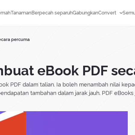
emah
Tanaman
Berpecah separuh
Gabungkan
Convert
Semu
ecara percuma
buat eBook PDF sec
ok PDF dalam talian. Ia boleh menambah nilai k
pendapatan tambahan dalam jarak jauh. PDF eBooks ju