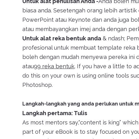
Untuk alat penulisan Anda -
Anda boleh mu
biasa anda. Sesetengah orang lebih artisti
PowerPoint atau Keynote dan anda juga bo
atau membayangkan imej anda dengan perka
Untuk alat reka bentuk anda
& ndash; Pem
profesional untuk membuat template reka
boleh dengan mudah menyewa pereka ini di
atau
99 reka bentuk
. If you have a little t
do this on your own is using online tools su
Photoshop.
Langkah-langkah yang anda perlukan untuk 
Langkah pertama: Tulis
As most mentors say,“content is king” whic
part of your eBook is to stay focused on yo