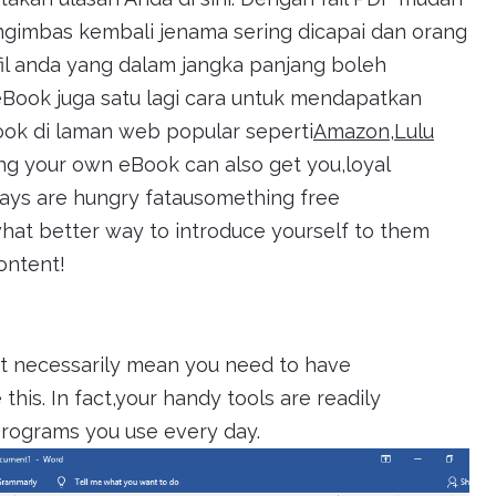
ngimbas kembali jenama sering dicapai dan orang
il anda yang dalam jangka panjang boleh
ook juga satu lagi cara untuk mendapatkan
ook di laman web popular seperti
Amazon
,
Lulu
ing your own eBook can also get you,loyal
ays are hungry fatausomething free
hat better way to introduce yourself to them
content!
’t necessarily mean you need to have
his. In fact,your handy tools are readily
programs you use every day.