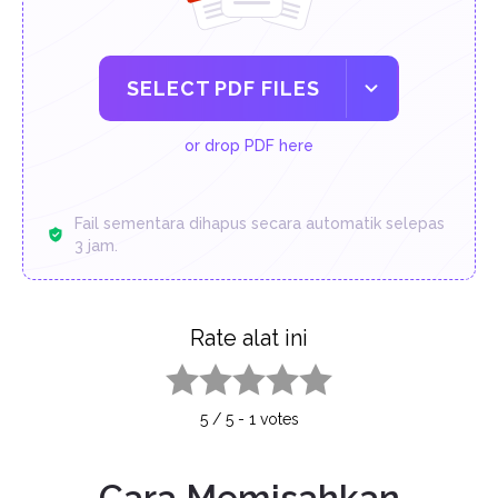
SELECT PDF FILES
or drop PDF here
Fail sementara dihapus secara automatik selepas
3 jam.
Rate alat ini
1 star
2 stars
3 stars
4 stars
5 stars
5
/
5
-
1
votes
Cara Memisahkan