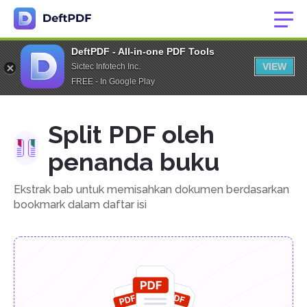
DeftPDF - All-in-one PDF Tools
VIEW
Sictec Infotech Inc.
FREE - In Google Play
Split PDF oleh
penanda buku
Ekstrak bab untuk memisahkan dokumen berdasarkan
bookmark dalam daftar isi