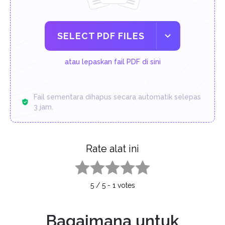
SELECT PDF FILES
atau lepaskan fail PDF di sini
Fail sementara dihapus secara automatik selepas
3 jam.
Rate alat ini
1 star
2 stars
3 stars
4 stars
5 stars
5
/
5
-
1
votes
Bagaimana untuk