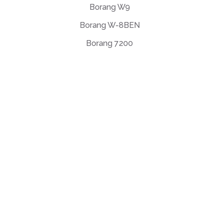
Borang W9
Borang W-8BEN
Borang 7200
Perjanjian Lesen Pengguna Akhir (EULA)
Dasar Privasi
Terma Penggunaan
support@deftpdf.com
Open Source Notices
Dibuat di Amerika Syarikat
©deftPDF, membina alat PDF
sejak 2013.