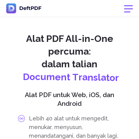
Alat PDF All-in-One
percuma:
D
o
c
u
dalam talian
m
e
n
t
T
r
a
n
s
l
a
t
o
r
C
o
n
v
e
r
t
P
D
F
S
p
l
i
t
Alat PDF untuk Web, iOS, dan
P
D
F
Android
P
D
F
E
d
i
t
o
r
Lebih 40 alat untuk mengedit,
menukar, menyusun,
menandatangani, dan banyak lagi.