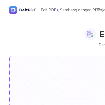
Edit PDF
Sembang dengan PDF
Terj
E
Dap