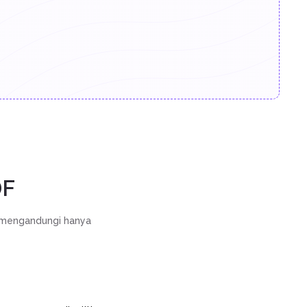
DF
g mengandungi hanya