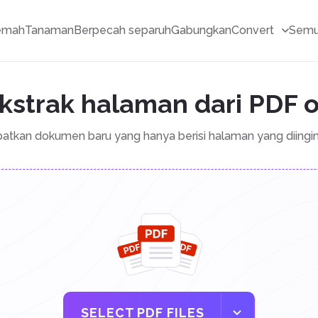
emah
Tanaman
Berpecah separuh
Gabungkan
Convert
Semu
kstrak halaman dari PDF o
atkan dokumen baru yang hanya berisi halaman yang diingi
SELECT PDF FILES