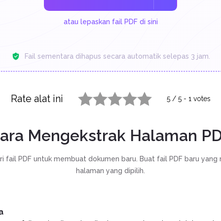
atau lepaskan fail PDF di sini
Fail sementara dihapus secara automatik selepas 3 jam.
Rate alat ini
5
/
5
-
1
votes
1 star
2 stars
3 stars
4 stars
5 stars
ara Mengekstrak Halaman P
ri fail PDF untuk membuat dokumen baru. Buat fail PDF baru yan
halaman yang dipilih.
a