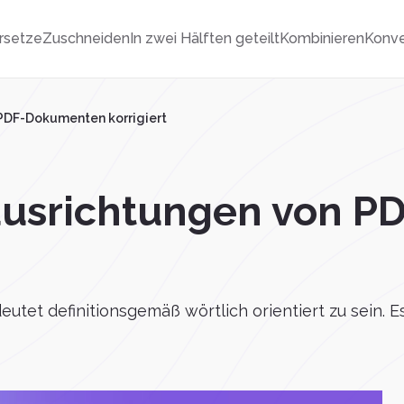
rsetze
Zuschneiden
In zwei Hälften geteilt
Kombinieren
Konve
PDF-Dokumenten korrigiert
ausrichtungen von 
utet definitionsgemäß wörtlich orientiert zu sein. E