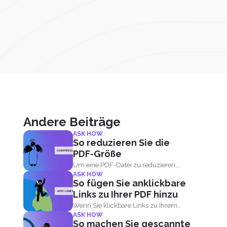
Andere Beiträge
ASK HOW
So reduzieren Sie die
PDF-Größe
Um eine PDF-Datei zu reduzieren,
ASK HOW
benötigen Sie eine PDF-
So fügen Sie anklickbare
Kompressorsoftware...
Links zu Ihrer PDF hinzu
Wenn Sie klickbare Links zu Ihrem
ASK HOW
PDF-Dokument hinzufügen, k...
So machen Sie gescannte