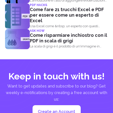
L'annotazione è l'atto di aggiungere evidenziazioni
PDF HACKS
di testo a un documento...
Come fare 21 trucchi Excel e PDF
per essere come un esperto di
Excel
Usa Excel come &nbsp; un esperto con questi
ASK HOW
trucchi e...
Come risparmiare inchiostro con il
PDF in scala di grigi
La scala di grigi è il prodotto di un'immagine in
bianco...
Keep in touch with us!
Want to get updates and subscribe to our blog? Get
weekly e-notifications by creating a free account with
us:
Create an Account