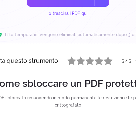
o trascina i PDF qui
I file temporanei vengono eliminati automaticamente dopo 3 or
ta questo strumento
5
/
5
-
1 star
2 stars
3 stars
4 stars
5 stars
ome sbloccare un PDF protet
 sbloccato rimuovendo in modo permanente le restrizioni e le p
crittografato