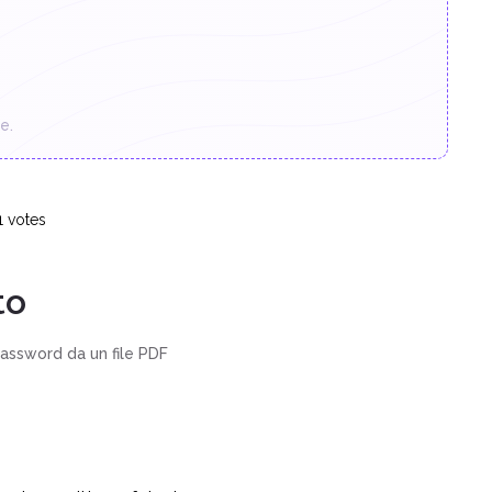
e.
1
votes
to
assword da un file PDF