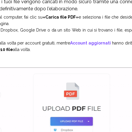
i tuoi file vengono caricati in modo sicuro tramite una conne
i definitivamente dopo l'elaborazione.
al computer, fai clic su
«Carica file PDF»
e seleziona i file che desid
agina.
a Dropbox, Google Drive o da un sito Web in cui si trovano i file, es
 alla volta per account gratuiti, mentre
Account aggiornati
hanno dirit
e
10 file
alla volta.