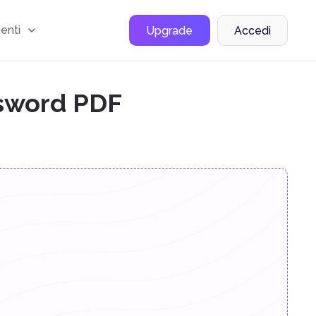
menti
Upgrade
Accedi
ssword PDF