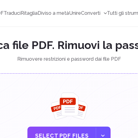
DF
Traduci
Ritaglia
Diviso a metà
Unire
Converti
Tutti gli stru
a file PDF. Rimuovi la pa
Rimuovere restrizioni e password dai file PDF
SELECT PDF FILES