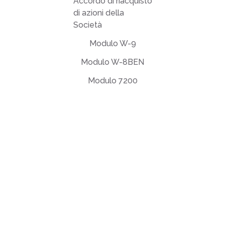
Accordo di riacquisto
di azioni della
Società
Modulo W-9
Modulo W-8BEN
Modulo 7200
Accordo EULA
Informativa sulla privacy
Termini di utilizzo
support@deftpdf.com
Open Source Notices