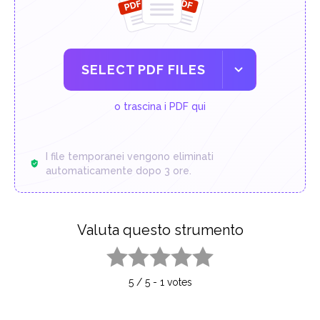
SELECT PDF FILES
o trascina i PDF qui
I file temporanei vengono eliminati
automaticamente dopo 3 ore.
Valuta questo strumento
1 star
2 stars
3 stars
4 stars
5 stars
5
/
5
-
1
votes