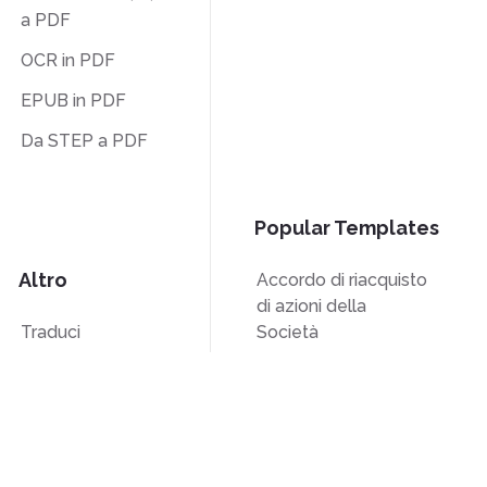
a PDF
OCR in PDF
EPUB in PDF
Da STEP a PDF
Popular Templates
Altro
Accordo di riacquisto
di azioni della
Traduci
Società
Sblocca
Modulo W-9
Filigrana
Modulo W-8BEN
Comprimi
Modulo 7200