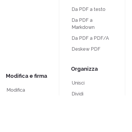
Da PDF a testo
Da PDF a
Markdown
Da PDF a PDF/A
Deskew PDF
Organizza
Modifica e firma
Unisci
Modifica
Dividi
Firma
Numerazione
Ritaglia
Bates
Scala di grigi
Elimina pagine