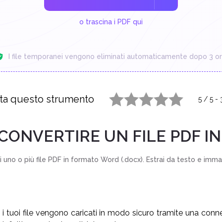
o trascina i PDF qui
I file temporanei vengono eliminati automaticamente dopo 3 or
ta questo strumento
5
/
5
-
1 star
2 stars
3 stars
4 stars
5 stars
CONVERTIRE UN FILE PDF I
 uno o più file PDF in formato Word (.docx). Estrai da testo e imma
i tuoi file vengono caricati in modo sicuro tramite una conne