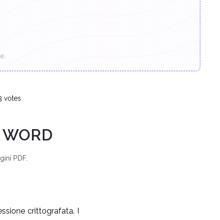
e.
3
votes
N WORD
gini PDF.
ssione crittografata. I