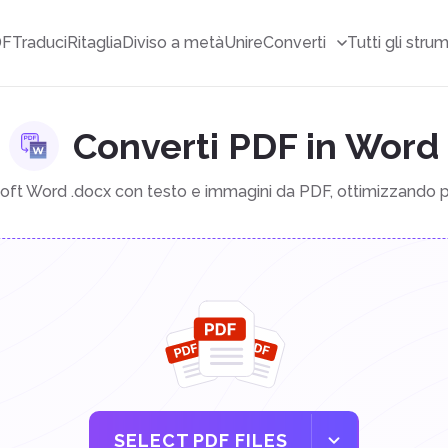
DF
Traduci
Ritaglia
Diviso a metà
Unire
Converti
Tutti gli stru
Converti PDF in Word
oft Word .docx con testo e immagini da PDF, ottimizzando per
SELECT PDF FILES