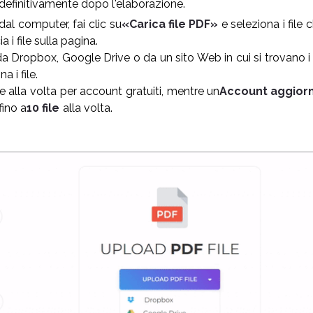
i definitivamente dopo l'elaborazione.
e dal computer, fai clic su
«Carica file PDF»
e seleziona i file
ia i file sulla pagina.
 da Dropbox, Google Drive o da un sito Web in cui si trovano i f
a i file.
ile alla volta per account gratuiti, mentre un
Account aggior
fino a
10 file
alla volta.