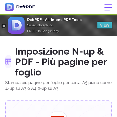
DeftPDF - All-in-one PDF Tools
VIEW
Sictec Infotech Inc.
FREE - In Google Play
Imposizione N-up &
PDF - Più pagine per
foglio
Stampa più pagine per foglio per carta. A5 piano come
4-up su A3 o A4 2-up su A3