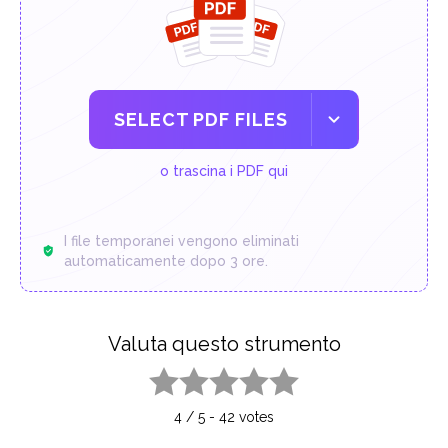
SELECT PDF FILES
o trascina i PDF qui
I file temporanei vengono eliminati
automaticamente dopo 3 ore.
Valuta questo strumento
1 star
2 stars
3 stars
4 stars
5 stars
4
/
5
-
42
votes