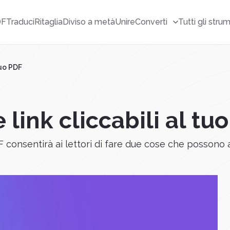
DF
Traduci
Ritaglia
Diviso a metà
Unire
Converti
Tutti gli stru
tuo PDF
ink cliccabili al tu
F consentirà ai lettori di fare due cose che possono ai