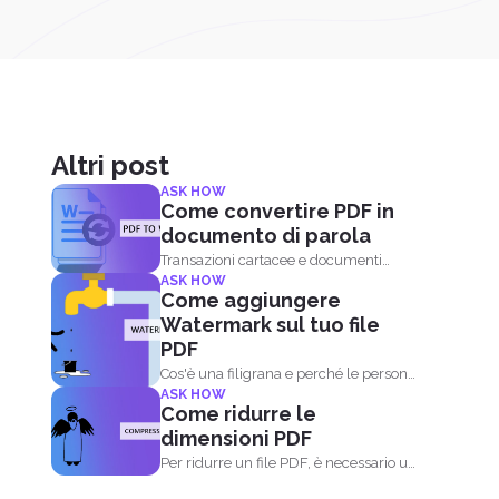
Altri post
ASK HOW
Come convertire PDF in
documento di parola
Transazioni cartacee e documenti
ASK HOW
online hanno sicuramente reso la
Come aggiungere
nostra...
Watermark sul tuo file
PDF
Cos'è una filigrana e perché le persone
ASK HOW
aggiungono questo ai...
Come ridurre le
dimensioni PDF
Per ridurre un file PDF, è necessario un
software compressore PDF...