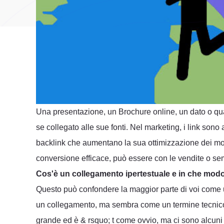
Una presentazione, un Brochure online, un dato o qual
se collegato alle sue fonti. Nel marketing, i link so
backlink che aumentano la sua ottimizzazione dei moto
conversione efficace, può essere con le vendite o s
Cos'è un collegamento ipertestuale e in che modo 
Questo può confondere la maggior parte di voi come u
un collegamento, ma sembra come un termine tecnico f
grande ed è & rsquo; t come ovvio, ma ci sono alcuni