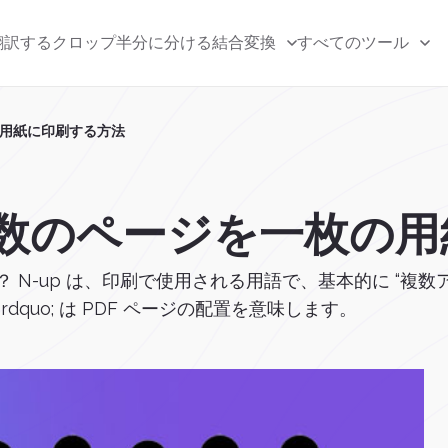
翻訳する
クロップ
半分に分ける
結合
変換
すべてのツール
の用紙に印刷する方法
複数のページを一枚の
 N-up は、印刷で使用される用語で、基本的に “複数
 rdquo; は PDF ページの配置を意味します。