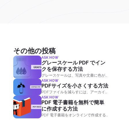
その他の投稿
ASK HOW
グレースケール PDF でイン
クを保存する方法
グレースケールは、写真や文書に色が
ASK HOW
ないモノクロ画像の産物です。 ファイ
PDFサイズを小さくする方法
ルをグレースケールで変換するには、
PDFファイルを減らすには、アーカイ
色を削除し、インクの主なソースとし
ASK HOW
ブディスク容量を一定の割合だけ減ら
て黒のままにすることを意味します。
PDF 電子書籍を無料で簡単
すPDFコンプレッサーソフトウェアが
に作成する方法
必要です。 多くの場合、圧縮ツールは
PDF 電子書籍をオンラインで作成する
PDFファイルを元のサイズの最大 50 ％
理由はたくさんあります。 あなたのウ
まで縮小します。 これは圧縮形式でも
ェブサイトに価値を追加したり、プロ