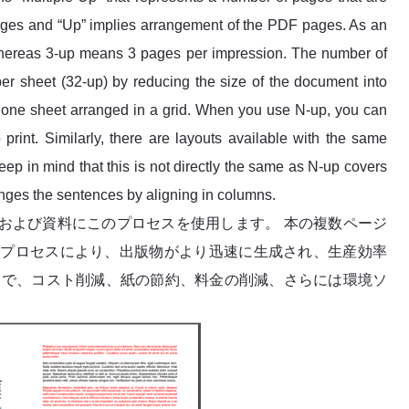
ages and “Up” implies arrangement of the PDF pages. As an
hereas 3-up means 3 pages per impression. The number of
 sheet (32-up) by reducing the size of the document into
to one sheet arranged in a grid. When you use N-up, you can
rint. Similarly, there are layouts available with the same
ep in mind that this is not directly the same as N-up covers
nges the sentences by aligning in columns.
および資料にこのプロセスを使用します。 本の複数ページ
するプロセスにより、出版物がより迅速に生成され、生産効率
とで、コスト削減、紙の節約、料金の削減、さらには環境ソ