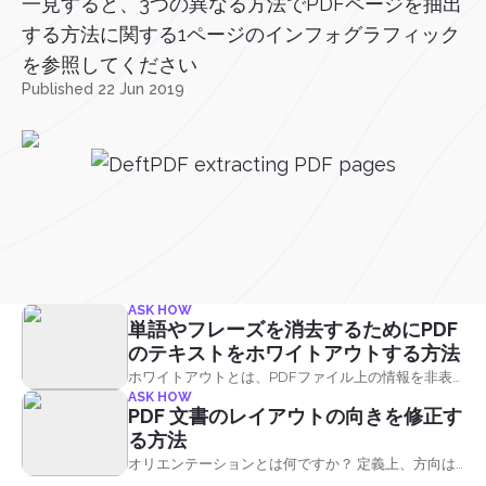
一見すると、3つの異なる方法でPDFページを抽出
する方法に関する1ページのインフォグラフィック
を参照してください
Published 22 Jun 2019
その他の投稿
PDF HACKS
入力可能なフォームを作成する3つの
簡単な方法
入力可能なフォームを作成するには、2 つ以上の方法
ASK HOW
があります。 あなたは、オンラインデザイナーツー
単語やフレーズを消去するためにPDF
ルやGoogleフォームやJotFormのような既製のフォ
のテキストをホワイトアウトする方法
ームを使用して、Microsoft Word、Excel、
ホワイトアウトとは、PDFファイル上の情報を非表
PowerPointから作成したり、オンラインPDFエディ
ASK HOW
示、消去、消去することを意味します。 ホワイトア
タを使用して入力可能なPDFを作成することができ
PDF 文書のレイアウトの向きを修正す
ウトという用語は、補正液または &ldquo;ホワイトア
ますデフテフPDFファイルを使用します。 ここで
る方法
ウトを使用して書かれた誤りを修正する行為に由来
は、何も支払うことなく簡単にこれを行う方法に関
オリエンテーションとは何ですか？ 定義上、方向は
します。&rdquo;
する3つの異なる方法を紹介します！ & rsquo...