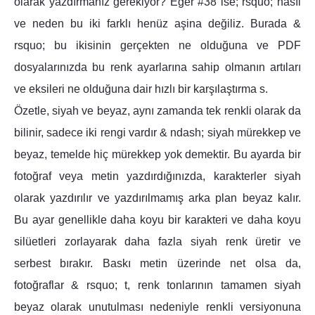
olarak yazdırmanız gerekiyor? Eğer #38 ise; rsquo; nasıl
ve neden bu iki farklı henüz aşina değiliz. Burada &
rsquo; bu ikisinin gerçekten ne olduğuna ve PDF
dosyalarınızda bu renk ayarlarına sahip olmanın artıları
ve eksileri ne olduğuna dair hızlı bir karşılaştırma s.
Özetle, siyah ve beyaz, aynı zamanda tek renkli olarak da
bilinir, sadece iki rengi vardır & ndash; siyah mürekkep ve
beyaz, temelde hiç mürekkep yok demektir. Bu ayarda bir
fotoğraf veya metin yazdırdığınızda, karakterler siyah
olarak yazdırılır ve yazdırılmamış arka plan beyaz kalır.
Bu ayar genellikle daha koyu bir karakteri ve daha koyu
silüetleri zorlayarak daha fazla siyah renk üretir ve
serbest bırakır. Baskı metin üzerinde net olsa da,
fotoğraflar & rsquo; t, renk tonlarının tamamen siyah
beyaz olarak unutulması nedeniyle renkli versiyonuna