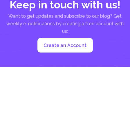
Keep in touch with us!
Want to get updates and subscribe to our blog? Get
weekly e-notifications by creating a free account with
us:
Create an Account