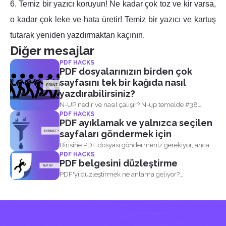
6. Temiz bir yazıcı koruyun! Ne kadar çok toz ve kir varsa,
o kadar çok leke ve hata üretir! Temiz bir yazıcı ve kartuş
tutarak yeniden yazdırmaktan kaçının.
Diğer mesajlar
PDF HACKS
PDF dosyalarınızın birden çok
sayfasını tek bir kağıda nasıl
yazdırabilirsiniz?
N-UP nedir ve nasıl çalışır? N-up temelde #38
PDF HACKS
anlam...
PDF ayıklamak ve yalnızca seçilen
sayfaları göndermek için
Birisine PDF dosyası göndermeniz gerekiyor, ancak
PDF HACKS
bu dosya hassas...
PDF belgesini düzleştirme
PDF'yi düzleştirmek ne anlama geliyor?
Doldurulabilir PDF, etkile...