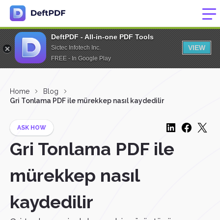
DeftPDF - All-in-one PDF Tools
VIEW
Sictec Infotech Inc.
FREE - In Google Play
Home
Blog
Gri Tonlama PDF ile mürekkep nasıl kaydedilir
ASK HOW
Gri Tonlama PDF ile
mürekkep nasıl
kaydedilir