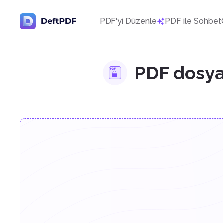
PDF'yi Düzenle
PDF ile Sohbet
PDF dosyal