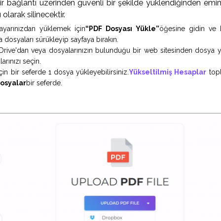
 bir bağlantı üzerinden güvenli bir şekilde yüklendiğinden emin 
 olarak silinecektir.
isayarınızdan yüklemek için
“PDF Dosyası Yükle”
öğesine gidin ve k
a dosyaları sürükleyip sayfaya bırakın.
ive'dan veya dosyalarınızın bulunduğu bir web sitesinden dosya yükl
arınızı seçin.
çin bir seferde 1 dosya yükleyebilirsiniz.
Yükseltilmiş Hesaplar
topl
dosyalar
bir seferde.