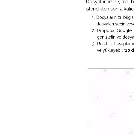
Dosyalarınızın şifreli
işlendikten sonra kalıcı
Dosyalarınızı bilg
dosyaları seçin vey
Dropbox, Google Dr
genişletin ve dosyal
Ücretsiz hesaplar i
ve yükleyebilir
10 