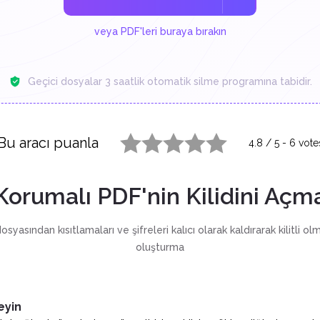
veya PDF'leri buraya bırakın
Geçici dosyalar 3 saatlik otomatik silme programına tabidir.
Bu aracı puanla
4.8
/
5
-
6
vote
1 star
2 stars
3 stars
4 stars
5 stars
Korumalı PDF'nin Kilidini Açm
syasından kısıtlamaları ve şifreleri kalıcı olarak kaldırarak kilitli 
oluşturma
eyin