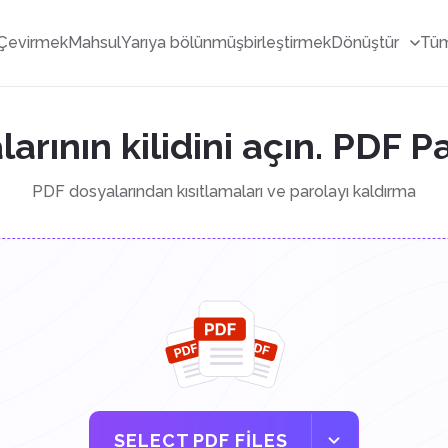
Çevirmek
Mahsul
Yarıya bölünmüş
birleştirmek
Dönüştür
Tüm
arının kilidini açın. PDF Pa
PDF dosyalarından kısıtlamaları ve parolayı kaldırma
SELECT PDF FILES