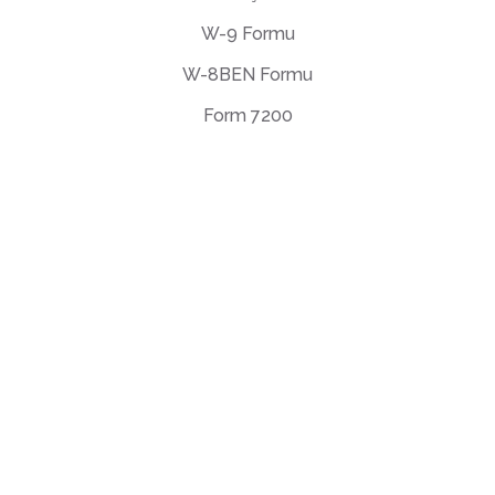
W-9 Formu
W-8BEN Formu
Form 7200
EULA Sözleşmesi
Gizlilik Politikası
Kullanım Şartları
support@deftpdf.com
Open Source Notices
ABD'de üretilmiştir
© DeftPDF, 2013 yılından bu yana PDF
araçları oluşturma.