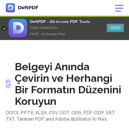
DeftPDF - All-in-one PDF Tools
VIEW
Sictec Infotech Inc.
FREE - In Google Play
Belgeyi Anında
Çevirin ve Herhangi
Bir Formatın Düzenini
Koruyun
DOCX, PPTX, XLSX, CSV, ODT, ODS, PDF, ODP, SRT,
TXT, Taranan PDF, and Adobe Illustrator AI files.