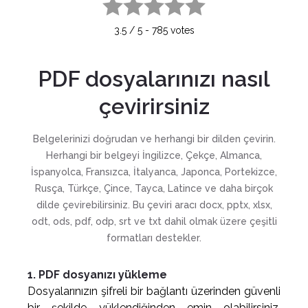
1 star
2 stars
3 stars
4 stars
5 stars
3.5
/
5
-
785
votes
PDF dosyalarınızı nasıl
çevirirsiniz
Belgelerinizi doğrudan ve herhangi bir dilden çevirin.
Herhangi bir belgeyi İngilizce, Çekçe, Almanca,
İspanyolca, Fransızca, İtalyanca, Japonca, Portekizce,
Rusça, Türkçe, Çince, Tayca, Latince ve daha birçok
dilde çevirebilirsiniz. Bu çeviri aracı docx, pptx, xlsx,
odt, ods, pdf, odp, srt ve txt dahil olmak üzere çeşitli
formatları destekler.
1. PDF dosyanızı yükleme
Dosyalarınızın şifreli bir bağlantı üzerinden güvenli
bir şekilde yüklendiğinden emin olabilirsiniz.