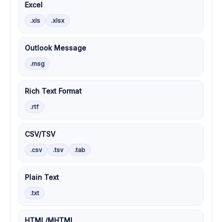
Excel
.xls
.xlsx
Outlook Message
.msg
Rich Text Format
.rtf
CSV/TSV
.csv
.tsv
.tab
Plain Text
.txt
HTML/MHTML