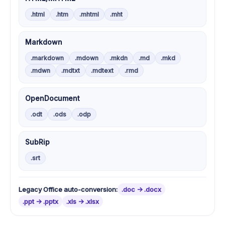
.html
.htm
.mhtml
.mht
Markdown
.markdown
.mdown
.mkdn
.md
.mkd
.mdwn
.mdtxt
.mdtext
.rmd
OpenDocument
.odt
.ods
.odp
SubRip
.srt
Legacy Office auto-conversion:
.doc -> .docx
.ppt -> .pptx
.xls -> .xlsx