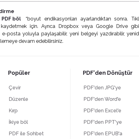
ndirme
 PDF böl
“boyut endikasyonları ayarlandıktan sonra. Tıkl
za kaydetmek için. Ayrıca Dropbox veya Google Drive gib
, e-posta yoluyla paylaşabilir, yeni belgeyi yazdırabilir, yeni
nlemeye devam edebilirsiniz.
Popüler
PDF'den Dönüştür
Çevir
PDF'den JPG'ye
Düzenle
PDF'den Word'e
Kırp
PDF'den Excel'e
İkiye böl
PDF'den PPT'ye
PDF ile Sohbet
PDF'den EPUB'a