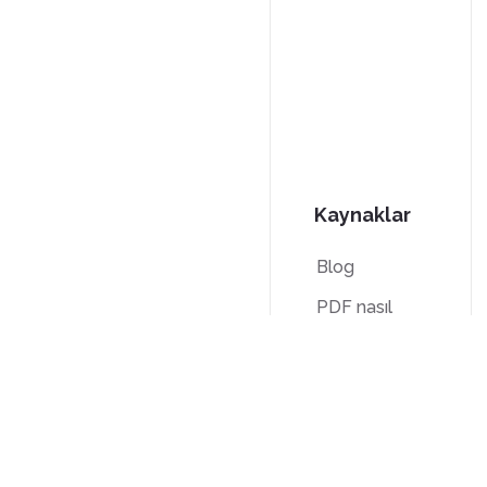
Kaynaklar
Blog
PDF nasıl
yapılır
kılavuzları
Bilgi tabanı
Karşılaştırma