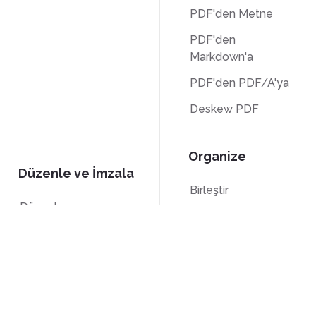
PDF'den Metne
PDF'den
Markdown'a
PDF'den PDF/A'ya
Deskew PDF
Organize
Düzenle ve İmzala
Birleştir
Düzenle
Böl
İmzala
Bates
Kırp
Numaralandırma
Gri tonlama
Sayfaları Sil