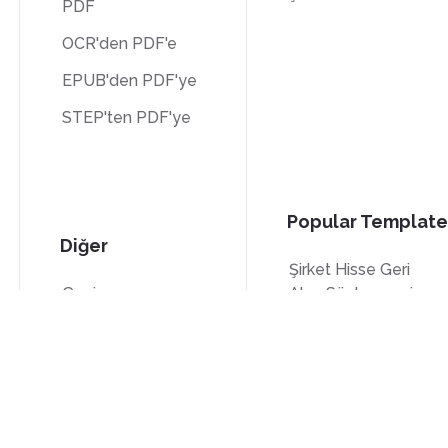
PDF
OCR'den PDF'e
EPUB'den PDF'ye
STEP'ten PDF'ye
Popular Template
Diğer
Şirket Hisse Geri
Çevir
Alım Sözleşmesi
Kilidi aç
W-9 Formu
Filigran
W-8BEN Formu
Sıkıştır
Form 7200