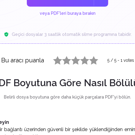
veya PDF'leri buraya bırakın
Geçici dosyalar 3 saatlik otomatik silme programına tabidir.
Bu aracı puanla
5
/
5
-
1
votes
1 star
2 stars
3 stars
4 stars
5 stars
DF Boyutuna Göre Nasıl Bölül
Belirli dosya boyutuna göre daha küçük parçalara PDF'yi bölün.
eyin
 bir bağlantı üzerinden güvenli bir şekilde yüklendiğinden emin 