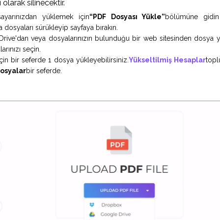
 olarak silinecektir.
isayarınızdan yüklemek için
“PDF Dosyası Yükle”
bölümüne gidin
a dosyaları sürükleyip sayfaya bırakın.
ive'dan veya dosyalarınızın bulunduğu bir web sitesinden dosya yükl
arınızı seçin.
çin bir seferde 1 dosya yükleyebilirsiniz.
Yükseltilmiş Hesaplar
topl
dosyalar
bir seferde.