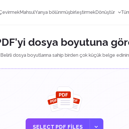
Çevirmek
Mahsul
Yarıya bölünmüş
birleştirmek
Dönüştür
Tüm
DF'yi dosya boyutuna gör
Belirli dosya boyutlarına sahip birden çok küçük belge edinin
SELECT PDF FILES