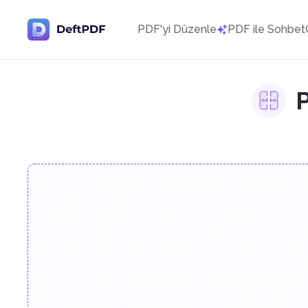
PDF'yi Düzenle
PDF ile Sohbet
P