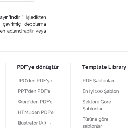
ayın”
Indir
” işledikten
i çevrimiçi depolama
den adlandırabilir veya
PDF'ye dönüştür
Template Library
JPG'den PDF'ye
PDF Şablonları
PPT'den PDF'e
En İyi 100 Şablon
Word'den PDF'e
Sektöre Göre
Şablonlar
HTML'den PDF'e
Türüne göre
Illustrator (AI) →
şablonlar