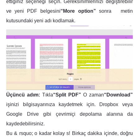
ettiğiniz seçeneği seçin. Gereksinimlerinizi değiştirebilir
ve yeni PDF belgesini
“More option”
sonra metin
kutusundaki yeni adı kodlamak.
Üçüncü adım:
Tıkla
“Split PDF”
O zaman
“Download”
işinizi bilgisayarınıza kaydetmek için. Dropbox veya
Google Drive gibi çevrimiçi depolama alanına da
kaydedebilirsiniz.
Bu & rsquo; o kadar kolay s! Birkaç dakika içinde, doğru