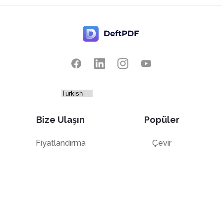
Bize Ulaşın
Popüler
Fiyatlandırma
Çevir
Geri bildirim
Düzenle
Bir özellik önerin
Kırp
Bir hata bildir
İkiye böl
PDF ile Sohbet