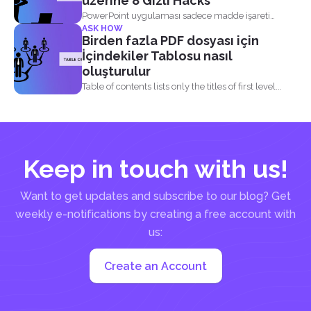
üzerine 8 Gizli Hacks
PowerPoint uygulaması sadece madde işareti
ASK HOW
noktaları, görünt...
Birden fazla PDF dosyası için
İçindekiler Tablosu nasıl
oluşturulur
Table of contents lists only the titles of first level...
Keep in touch with us!
Want to get updates and subscribe to our blog? Get
weekly e-notifications by creating a free account with
us:
Create an Account