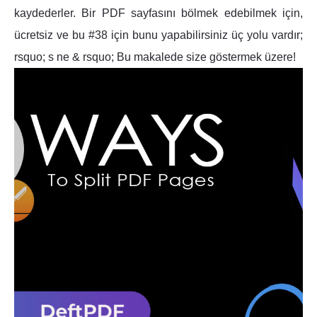
kaydederler. Bir PDF sayfasını bölmek edebilmek için,
ücretsiz ve bu #38 için bunu yapabilirsiniz üç yolu vardır;
rsquo; s ne & rsquo; Bu makalede size göstermek üzere!