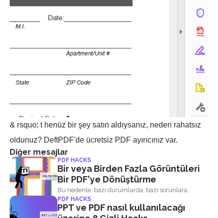
& rsquo; t henüz bir şey satın aldıysanız, neden rahatsız
oldunuz? DeftPDF'de ücretsiz PDF ayırıcınız var.
Diğer mesajlar
PDF HACKS
Bir veya Birden Fazla Görüntüleri
Bir PDF'ye Dönüştürme
Bu nedenle, bazı durumlarda, bazı sorunlara
PDF HACKS
çözüm haline geldi...
PPT ve PDF nasıl kullanılacağı