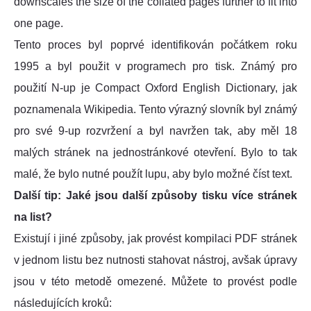
downscales the size of the collated pages further to fit into
one page.
Tento proces byl poprvé identifikován počátkem roku
1995 a byl použit v programech pro tisk. Známý pro
použití N-up je Compact Oxford English Dictionary, jak
poznamenala Wikipedia. Tento výrazný slovník byl známý
pro své 9-up rozvržení a byl navržen tak, aby měl 18
malých stránek na jednostránkové otevření. Bylo to tak
malé, že bylo nutné použít lupu, aby bylo možné číst text.
Další tip: Jaké jsou další způsoby tisku více stránek
na list?
Existují i jiné způsoby, jak provést kompilaci PDF stránek
v jednom listu bez nutnosti stahovat nástroj, avšak úpravy
jsou v této metodě omezené. Můžete to provést podle
následujících kroků: