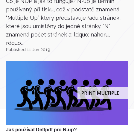
Co je NUP a jak to funguje? N-up je termín
používaný při tisku, což v podstatě znamená
“Multiple Up” který představuje řadu stránek,
které jsou umístěny do jedné stránky. “N”
znamená počet stránek a; ldquo; nahoru,
rdquo...
Published 11 Jun 2019
Jak používat Deftpdf pro N-up?