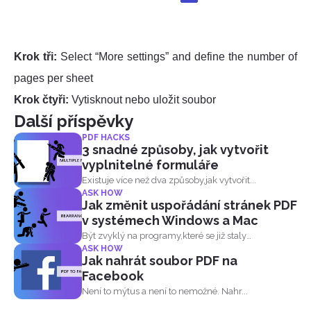
Krok tři:
Select “More settings” and define the number of
pages per sheet
Krok čtyři:
Vytisknout nebo uložit soubor
Další příspěvky
PDF HACKS
3 snadné způsoby, jak vytvořit
vyplnitelné formuláře
Existuje více než dva způsoby,jak vytvořit...
ASK HOW
Jak změnit uspořádání stránek PDF
v systémech Windows a Mac
Být zvyklý na programy,které se již staly
ASK HOW
standardem...
Jak nahrát soubor PDF na
Facebook
Není to mýtus a není to nemožné. Nahr...