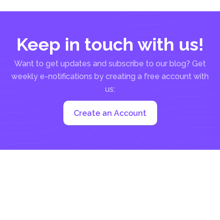
Keep in touch with us!
Want to get updates and subscribe to our blog? Get
weekly e-notifications by creating a free account with
us:
Create an Account