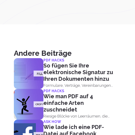
Andere Beiträge
PDF HACKS
So fügen Sie Ihre
elektronische Signatur zu
Ihren Dokumenten hinzu
Formulare, Verträge, Vereinbarungen
PDF HACKS
oder Briefe - &nbsp; Dies sind...
Wie man PDF auf 4
einfache Arten
zuschneidet
Riesige Blöcke von Leerräumen, die
ASK HOW
als Ränder...
Wie lade ich eine PDF-
Datei auf Facebook