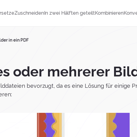
rsetze
Zuschneiden
In zwei Hälften geteilt
Kombinieren
Konve
der in ein PDF
s oder mehrerer Bild
ilddateien bevorzugt, da es eine Lösung für einige P
eren: