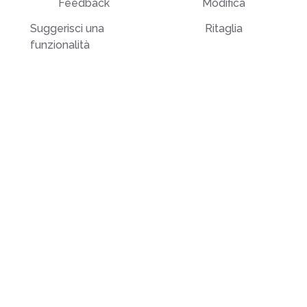
Feedback
Modifica
Suggerisci una
Ritaglia
funzionalità
Dividi a metà
Segnala un bug
Chatta con PDF
Risorse
Modifica e firma
Blog
Modifica
Guide pratiche in
Firma
PDF
Ritaglia
Base di conoscenza
Scala di grigi
Comparison
Converti da PDF
Converti in PDF