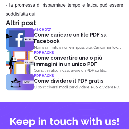
- la promessa di risparmiare tempo e fatica può essere
soddisfatta qui.
Altri post
ASK HOW
Come caricare un file PDF su
Facebook
Non è un mito e non è impossibile. Caricamento di
PDF HACKS
un file...
Come convertire una o più
immagini in un unico PDF
Quindi, in alcuni casi, avere un PDF su file
PDF HACKS
immagine...
Come dividere il PDF gratis
Ci sono diversi modi per dividere. Puoi dividere PDF
per...
Keep in touch with us!