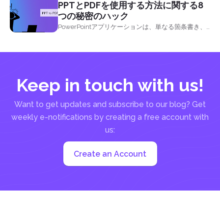
PPTとPDFを使用する方法に関する8
定の状況または特定の方法で行うことができ、それ
つの秘密のハック
らを壊すことなく、プライムソーシャルメディア &
PowerPointアプリケーションは、単なる箇条書き、
rsquo; sのルールを回避することができます。&nbsp;
画像、テキスト、背景、およびアニメーション以上
これを行うことができる4つの方法があり、あなたが
のものです。 あなたはDeftPDFでここでそれを学ぶ
ビジネスページ、Facebookグループまたはリンクを
ことができます
持っている場合、それは行うことができます。 ドン
& rsquo; t あなたのプロフィールでそれらをアップロ
Keep in touch with us!
ードしようとして気にしないすべてのあなた &
rsquo; ll...
Want to get updates and subscribe to our blog? Get
weekly e-notifications by creating a free account with
us:
Create an Account