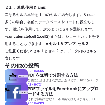
２１． 連動/使用 & amp;
異なるセルの単語を 1 つのセルに結合します。& ndash;
多くの場合、名前のデータベースやコードに役立ちま
す。 数式を使用して、次のようにセルを選択します。
=concatenate(cell 1,cell2)
または、ショートカットを使
用することもできます：
= セル 1 & アンプ; セル 2
ご注意ください
: セル 1 とセル 2 は、データ内のセルを
表します。
その他の投稿
PDF HACKS
PDFを無料で分割する方法
分割にはさまざまな方法があります。 PDFをページ
ASK HOW
単位で分割したり、PDFをブックマークで分割した
PDFファイルをFacebookにアップロ
り、PDFページを半分に分割したり、サイズで分割
ードする方法
したり、テキストで分割したりすることができま
それは神話ではなく、不可能ではありません。 PDF
す。
PDF HACKS
ファイルをFacebookにアップロードすることは、特