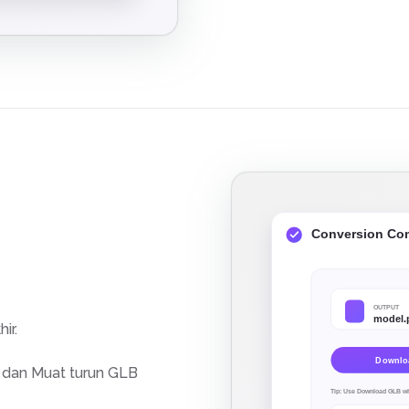
ir.
 dan Muat turun GLB