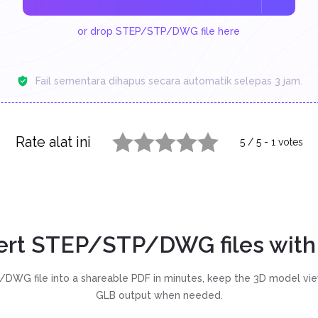
or drop STEP/STP/DWG file here
Fail sementara dihapus secara automatik selepas 3 jam.
Rate alat ini
5
/
5
-
1
votes
1 star
2 stars
3 stars
4 stars
5 stars
ert STEP/STP/DWG files with
DWG file into a shareable PDF in minutes, keep the 3D model vie
GLB output when needed.