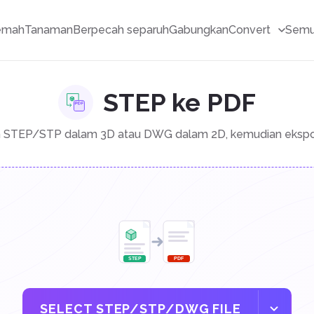
emah
Tanaman
Berpecah separuh
Gabungkan
Convert
Semu
STEP ke PDF
n STEP/STP dalam 3D atau DWG dalam 2D, kemudian ekspo
SELECT STEP/STP/DWG FILE