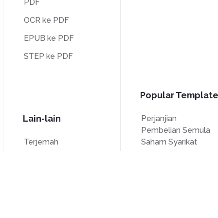
PDF
OCR ke PDF
EPUB ke PDF
STEP ke PDF
Popular Template
Lain-lain
Perjanjian
Pembelian Semula
Terjemah
Saham Syarikat
Buka kunci
Borang W9
Tanda air
Borang W-8BEN
Kompres
Borang 7200