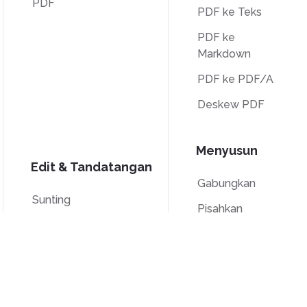
PDF
PDF ke Teks
PDF ke
Markdown
PDF ke PDF/A
Deskew PDF
Menyusun
Edit & Tandatangan
Gabungkan
Sunting
Pisahkan
Tandatangan
Penomboran
Pangkas
Bates
Skala kelabu
Padam Halaman